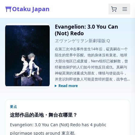
Otaku Japan
Evangelion: 3.0 You Can
(Not) Redo
ヱヴァンゲリヲン新劇場版:Q
在第三次冲击事件发生14年后，碇真嗣在一个
陌生的世界中苏醒。他的身体没有衰老。地球
大部分地区已成废墟，Nerv组织已被解散，曾
经被他保护的人们如今对他反目成仇。真嗣与
神秘莫测的渚薰成为朋友，继续与使徒战斗，
并意识到即使敌人可能是曾经的盟友，战争也
远未结束。角色们在与使徒的战斗和彼此之间
Read more
的纷争中继续挣扎，局势陷入了越来越深的漩
涡。
要点
这部作品的圣地・舞台在哪里？
Evangelion: 3.0 You Can (Not) Redo has 4 public
pilgrimage spots around 東京都.