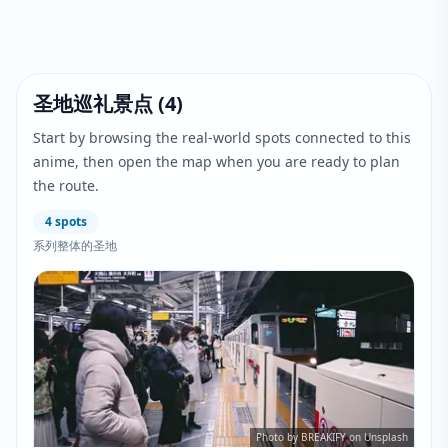
圣地巡礼景点
(
4
)
Start by browsing the real-world spots connected to this
anime, then open the map when you are ready to plan
the route.
4
spots
系列整体的圣地
Photo by BREAKIFY on Unsplash