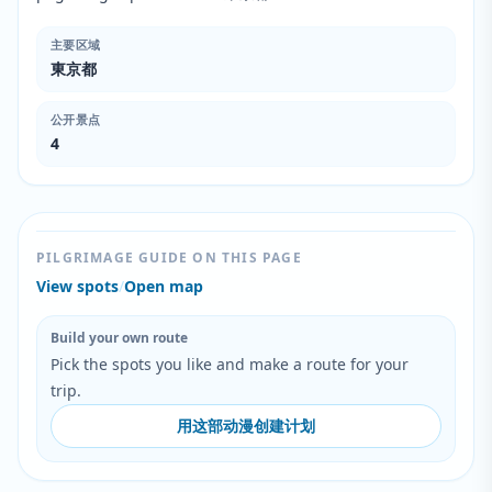
主要区域
東京都
公开景点
4
PILGRIMAGE GUIDE ON THIS PAGE
View spots
/
Open map
Build your own route
Pick the spots you like and make a route for your
trip.
用这部动漫创建计划