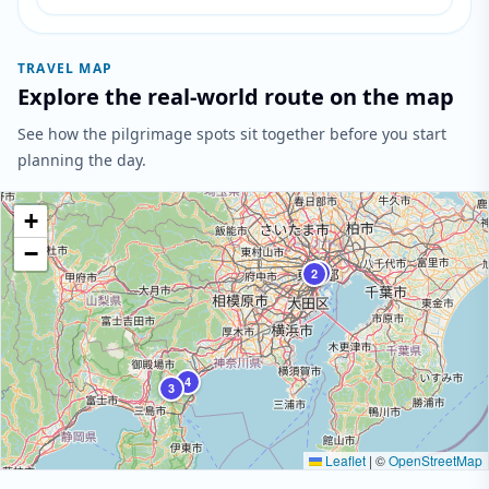
TRAVEL MAP
Explore the real-world route on the map
See how the pilgrimage spots sit together before you start
planning the day.
+
−
1
2
4
3
Leaflet
|
©
OpenStreetMap