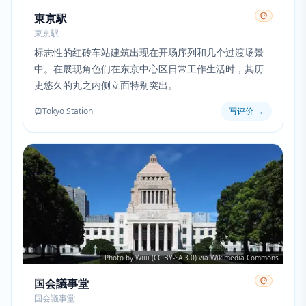
東京駅
東京駅
标志性的红砖车站建筑出现在开场序列和几个过渡场景
中。在展现角色们在东京中心区日常工作生活时，其历
史悠久的丸之内侧立面特别突出。
Tokyo Station
写评价
→
Photo by Wiiii (CC BY-SA 3.0) via Wikimedia Commons
国会議事堂
国会議事堂