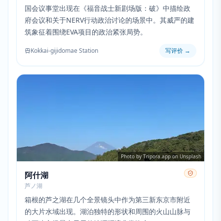
国会议事堂出现在《福音战士新剧场版：破》中描绘政
府会议和关于NERV行动政治讨论的场景中。其威严的建
筑象征着围绕EVA项目的政治紧张局势。
Kokkai-gijidomae Station
写评价
→
Photo by Tripora.app on Unsplash
阿什湖
芦ノ湖
箱根的芦之湖在几个全景镜头中作为第三新东京市附近
的大片水域出现。湖泊独特的形状和周围的火山山脉与