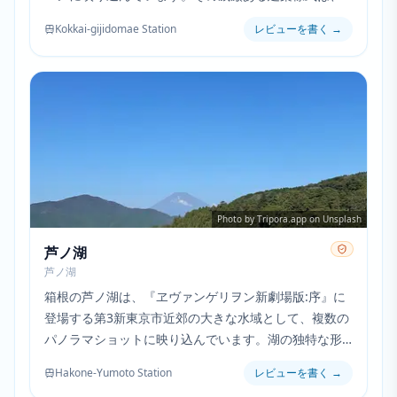
エヴァプロジェクトを取り巻く政治的緊張を象徴して
Kokkai-gijidomae Station
レビューを書く
→
います。
Photo by Tripora.app on Unsplash
芦ノ湖
芦ノ湖
箱根の芦ノ湖は、『ヱヴァンゲリヲン新劇場版:序』に
登場する第3新東京市近郊の大きな水域として、複数の
パノラマショットに映り込んでいます。湖の独特な形
状と周囲の火山性の山々は、劇中の背景設定として描
Hakone-Yumoto Station
レビューを書く
→
かれた地理と高い一致性を示しています。