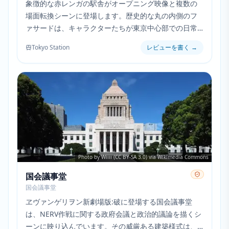
象徴的な赤レンガの駅舎がオープニング映像と複数の
場面転換シーンに登場します。歴史的な丸の内側のフ
ァサードは、キャラクターたちが東京中心部での日常
的な仕事の様子を描く際に特に目立っています。
Tokyo Station
レビューを書く
→
Photo by Wiiii (CC BY-SA 3.0) via Wikimedia Commons
国会議事堂
国会議事堂
ヱヴァンゲリヲン新劇場版:破に登場する国会議事堂
は、NERV作戦に関する政府会議と政治的議論を描くシ
ーンに映り込んでいます。その威厳ある建築様式は、