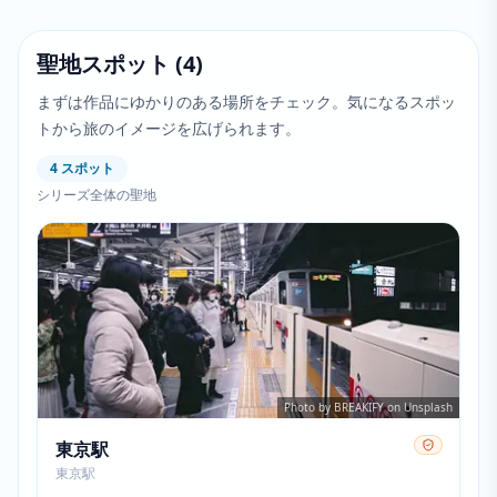
聖地スポット
(
4
)
まずは作品にゆかりのある場所をチェック。気になるスポッ
トから旅のイメージを広げられます。
4
スポット
シリーズ全体の聖地
Photo by BREAKIFY on Unsplash
東京駅
東京駅