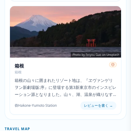
Photo by Feiyou Guo on Unsplash
箱根
箱根
箱根の山々に囲まれたリゾート地は、『ヱヴァンゲリ
ヲン新劇場版:序』に登場する第3新東京市のインスピレ
ーション源となりました。山々、湖、温泉が織りなす
風光明媚な景観は、NERV本部が所在する再建された都
Hakone-Yumoto Station
レビューを書く
→
市の数多くの導入ショットの背景として機能していま
す。
TRAVEL MAP