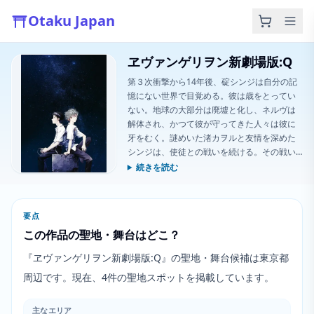
Otaku Japan
ヱヴァンゲリヲン新劇場版:Q
第３次衝撃から14年後、碇シンジは自分の記
憶にない世界で目覚める。彼は歳をとってい
ない。地球の大部分は廃墟と化し、ネルヴは
解体され、かつて彼が守ってきた人々は彼に
牙をむく。謎めいた渚カヲルと友情を深めた
シンジは、使徒との戦いを続ける。その戦い
はたとえ元盟友との戦闘であっても、終わり
続きを読む
には程遠いことに気付く。キャラクターたち
の葛藤は、使徒との戦いと互いの戦いの中で
続き、奈落へと螺旋を描いていく。
要点
この作品の聖地・舞台はどこ？
『ヱヴァンゲリヲン新劇場版:Q』の聖地・舞台候補は東京都
周辺です。現在、4件の聖地スポットを掲載しています。
主なエリア