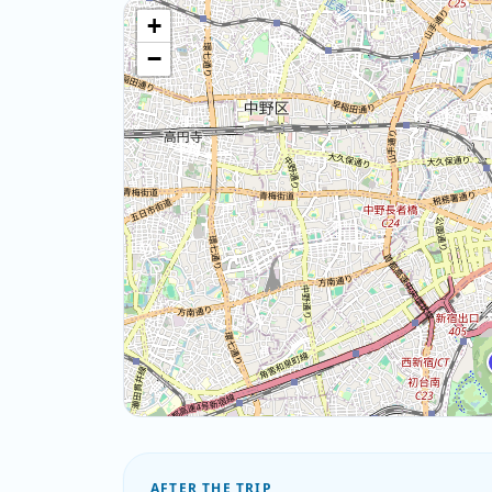
+
−
AFTER THE TRIP