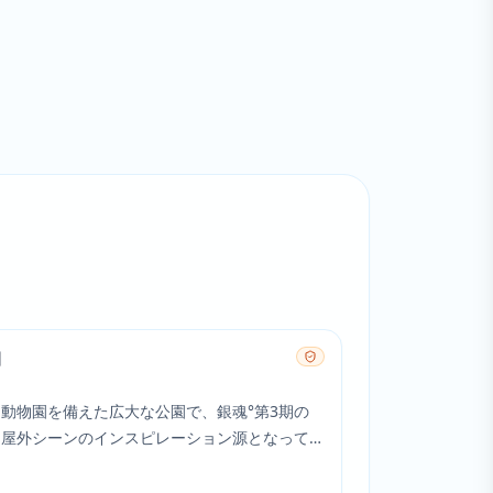
園
動物園を備えた広大な公園で、銀魂°第3期の
な屋外シーンのインスピレーション源となって
。公園の自然と文化施設の融合は、シリーズの
ョンと静寂の中でのキャラクター成長の瞬間と