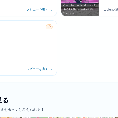
いう二
Photo by Basile Morin (CC
レビューを書く
→
Ueno St
BY-SA 4.0) via Wikimedia
Commons
レビューを書く
→
見る
番をゆっくり考えられます。