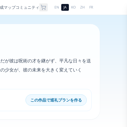
成
マップ
コミュニティ
EN
JA
KO
ZH
FR
。だが彼は呪術の才を継がず、平凡な日々を送
人の少女が、彼の未来を大きく変えていく
この作品で巡礼プランを作る