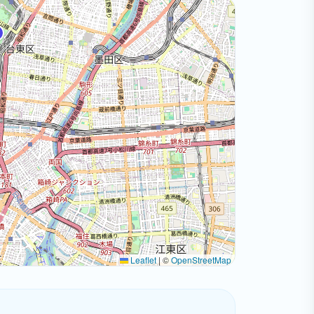
Leaflet
|
©
OpenStreetMap