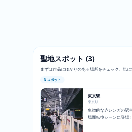
聖地スポット
(
3
)
まずは作品にゆかりのある場所をチェック。気に
3
スポット
東京駅
東京駅
象徴的な赤レンガの駅
場面転換シーンに登場
ァサードは、キャラク
的な仕事の様子を描く