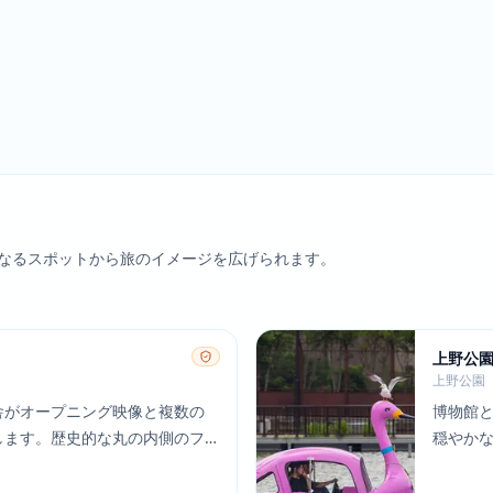
なるスポットから旅のイメージを広げられます。
上野公
上野公園
舎がオープニング映像と複数の
博物館と
します。歴史的な丸の内側のフ
穏やか
ターたちが東京中心部での日常
います
際に特に目立っています。
アクシ