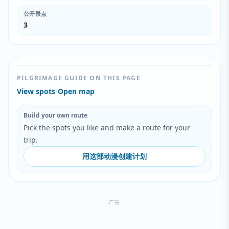
公开景点
3
PILGRIMAGE GUIDE ON THIS PAGE
View spots
/
Open map
Build your own route
Pick the spots you like and make a route for your
trip.
用这部动漫创建计划
广告