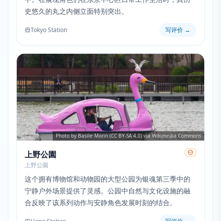
史悠久的丸之内侧立面特别突出。
Tokyo Station
写评价
→
Photo by Basile Morin (CC BY-SA 4.0) via Wikimedia Commons
上野公園
上野公園
这个拥有博物馆和动物园的大型公园为银魂第三季中的
宁静户外场景提供了灵感。公园中自然与文化设施的融
合反映了该系列动作与安静角色发展时刻的结合。