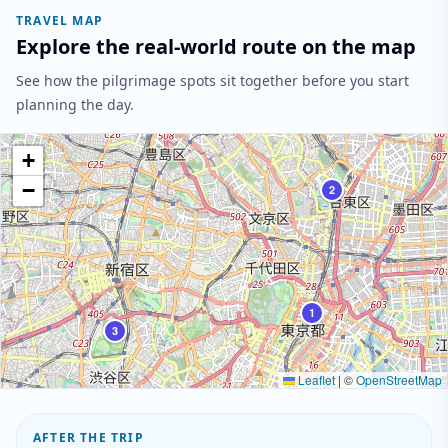
TRAVEL MAP
Explore the real-world route on the map
See how the pilgrimage spots sit together before you start
planning the day.
+
−
2
1
3
Leaflet
|
©
OpenStreetMap
AFTER THE TRIP