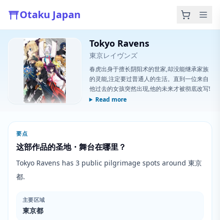
Otaku Japan
Tokyo Ravens
東京レイヴンズ
春虎出身于擅长阴阳术的世家,却没能继承家族
的灵能,注定要过普通人的生活。直到一位来自
他过去的女孩突然出现,他的未来才被彻底改写!
Read more
要点
这部作品的圣地・舞台在哪里？
Tokyo Ravens has 3 public pilgrimage spots around 東京
都.
主要区域
東京都