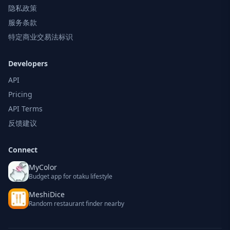
隐私政策
服务条款
特定商业交易法标识
Developers
API
Pricing
API Terms
反馈建议
Connect
MyColor
Budget app for otaku lifestyle
MeshiDice
Random restaurant finder nearby