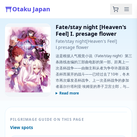
Otaku Japan
Fate/stay night [Heaven's
Feel] I. presage flower
Fate/stay night[Heaven's Feel]
Ⅰ.presage flower
这是根据人气视觉小说《Fate/stay night》第三
条路线改编的三部曲电影的第一部。距离上一
次圣杯战争——由御主和从者为争夺许愿容器
圣杯而展开的战斗——已经过去了10年，冬木
市再次爆发圣杯战争。上一次圣杯战争的参加
者基尔什塔利亚·埃姆亚的养子卫宫士郎，与亲
近的人一起过着平静的生活。他与学妹间桐樱
Read more
特别亲近，樱为他的生活
PILGRIMAGE GUIDE ON THIS PAGE
View spots