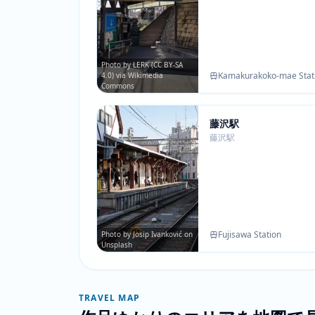
Photo by LERK (CC BY-SA
Kamakurakoko-mae Stat
4.0) via Wikimedia
Commons
藤沢駅
藤沢駅
Fujisawa Station
Photo by Josip Ivanković on
Unsplash
TRAVEL MAP