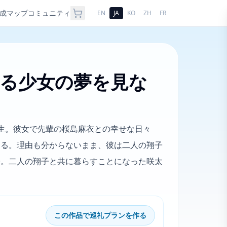
成
マップ
コミュニティ
EN
JA
KO
ZH
FR
る少女の夢を見な
生。彼女で先輩の桜島麻衣との幸せな日々
する。理由も分からないまま、彼は二人の翔子
子。二人の翔子と共に暮らすことになった咲太
る
この作品で巡礼プランを作る