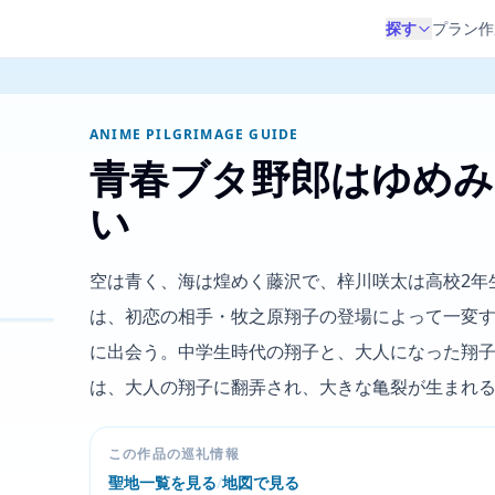
探す
プラン作
ANIME PILGRIMAGE GUIDE
青春ブタ野郎はゆめみ
い
空は青く、海は煌めく藤沢で、梓川咲太は高校2年
は、初恋の相手・牧之原翔子の登場によって一変
に出会う。中学生時代の翔子と、大人になった翔
は、大人の翔子に翻弄され、大きな亀裂が生まれ
この作品の巡礼情報
聖地一覧を見る
/
地図で見る