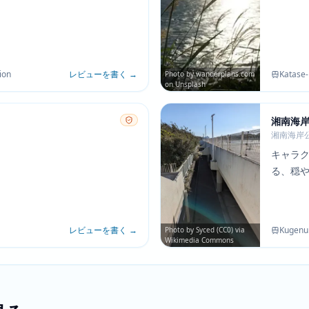
ion
レビューを書く
→
Katase-
Photo by wanderplans.com
on Unsplash
湘南海
湘南海岸
キャラ
る、穏
間と海
される
レビューを書く
→
Kugenu
Photo by Syced (CC0) via
Wikimedia Commons