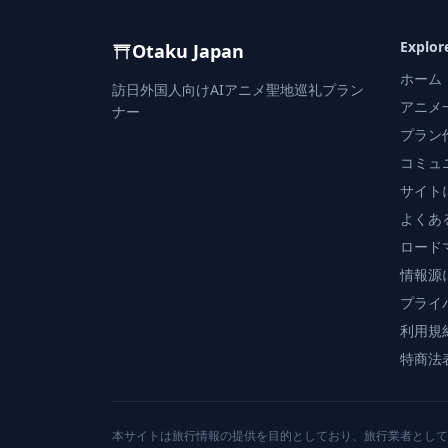
Explor
Otaku Japan
ホーム
訪日外国人向けAIアニメ聖地巡礼プラン
アニメ
ナー
プラン
コミュ
サイト
よくあ
ロード
情報源
プライ
利用規
特商法
本サイトは旅行情報の提供を目的としており、旅行業者として