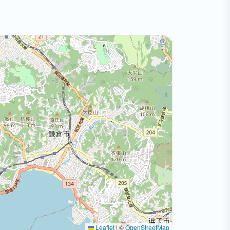
Leaflet
|
©
OpenStreetMap