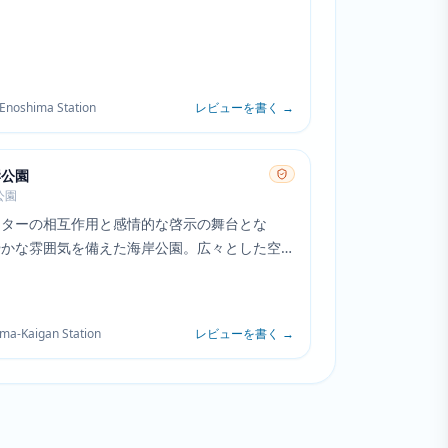
Enoshima Station
レビューを書く
→
岸公園
公園
クターの相互作用と感情的な啓示の舞台とな
やかな雰囲気を備えた海岸公園。広々とした空
の景色は、登場人物たちの内面的な葛藤と対比
自由と可能性の雰囲気を創り出しています。
ma-Kaigan Station
レビューを書く
→