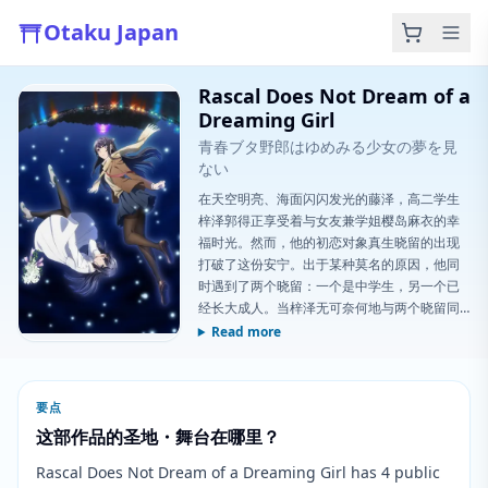
Otaku Japan
Rascal Does Not Dream of a
Dreaming Girl
青春ブタ野郎はゆめみる少女の夢を見
ない
在天空明亮、海面闪闪发光的藤泽，高二学生
梓泽郭得正享受着与女友兼学姐樱岛麻衣的幸
福时光。然而，他的初恋对象真生晓留的出现
打破了这份安宁。出于某种莫名的原因，他同
时遇到了两个晓留：一个是中学生，另一个已
经长大成人。当梓泽无可奈何地与两个晓留同
居时，成年晓留开始牵着他鼻子走，导致了一
Read more
场巨大的裂痕。
要点
这部作品的圣地・舞台在哪里？
Rascal Does Not Dream of a Dreaming Girl has 4 public