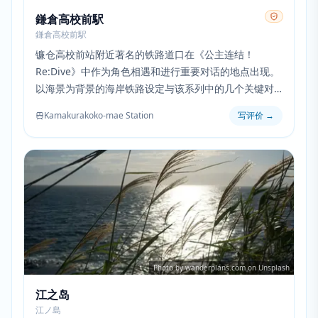
鎌倉高校前駅
鎌倉高校前駅
镰仓高校前站附近著名的铁路道口在《公主连结！
Re:Dive》中作为角色相遇和进行重要对话的地点出现。
以海景为背景的海岸铁路设定与该系列中的几个关键对
话场景相匹配。
Kamakurakoko-mae Station
写评价
→
Photo by wanderplans.com on Unsplash
江之岛
江ノ島