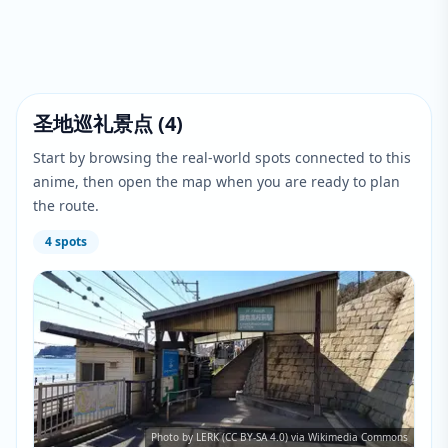
圣地巡礼景点
(
4
)
Start by browsing the real-world spots connected to this
anime, then open the map when you are ready to plan
the route.
4
spots
Photo by LERK (CC BY-SA 4.0) via Wikimedia Commons