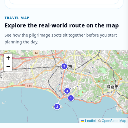
TRAVEL MAP
Explore the real-world route on the map
See how the pilgrimage spots sit together before you start
planning the day.
+
−
3
4
1
2
Leaflet
|
©
OpenStreetMap