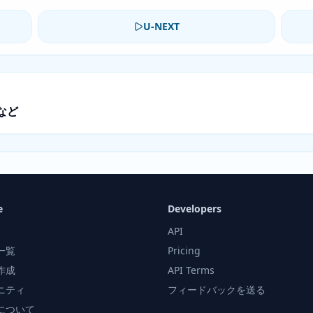
U-NEXT
など
e
Developers
API
一覧
Pricing
作成
API Terms
ニティ
フィードバックを送る
について