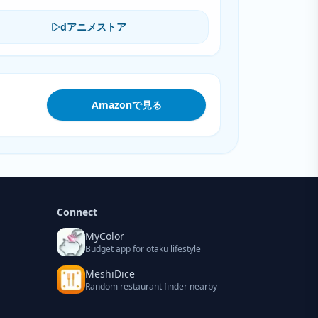
dアニメストア
Amazonで見る
Connect
MyColor
Budget app for otaku lifestyle
MeshiDice
Random restaurant finder nearby