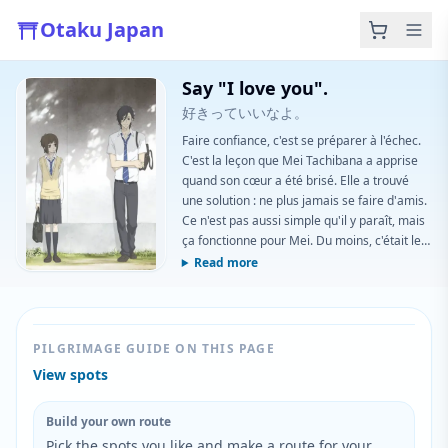
Otaku Japan
Say "I love you".
好きっていいなよ。
Faire confiance, c'est se préparer à l'échec.
C'est la leçon que Mei Tachibana a apprise
quand son cœur a été brisé. Elle a trouvé
une solution : ne plus jamais se faire d'amis.
Ce n'est pas aussi simple qu'il y paraît, mais
ça fonctionne pour Mei. Du moins, c'était le
cas jusqu'à l'arrivée du beau et charmant
Read more
Yamato Kurosawa, qui a tout compliqué. Mei
ne cherche pas un prince charmant. Alors
pourquoi a-t-il dû l'embrasser et tout gâcher
? Entre les battements du cœur et derrière
PILGRIMAGE GUIDE ON THIS PAGE
les lèvres tremblantes, le spectre des
View spots
trahisons passées, futures et présentes
hante...
Build your own route
Pick the spots you like and make a route for your