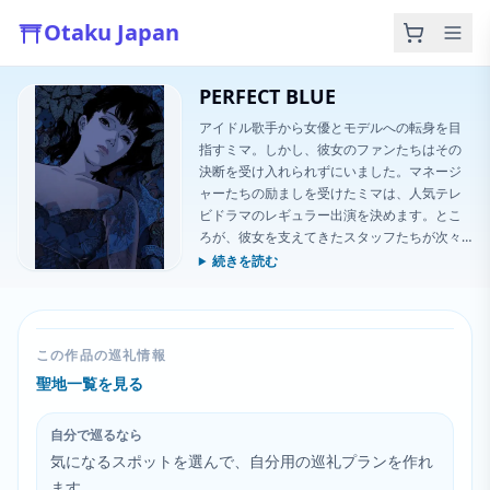
Otaku Japan
PERFECT BLUE
アイドル歌手から女優とモデルへの転身を目
指すミマ。しかし、彼女のファンたちはその
決断を受け入れられずにいました。マネージ
ャーたちの励ましを受けたミマは、人気テレ
ビドラマのレギュラー出演を決めます。とこ
ろが、彼女を支えてきたスタッフたちが次々
と殺人の被害者になってしまいます。罪悪感
続きを読む
に苦しみ、かつての自分の幻影に悩まされる
ミマ。現実と幻想の境界が曖昧になり、妄想
が深まっていきます。やがてストーカーが、
現実の世界とオンラインの両方からミマに迫
この作品の巡礼情報
り、その脅威はミマが想像する以上に現実的
聖地一覧を見る
なものになっていくのです。
自分で巡るなら
気になるスポットを選んで、自分用の巡礼プランを作れ
ます。