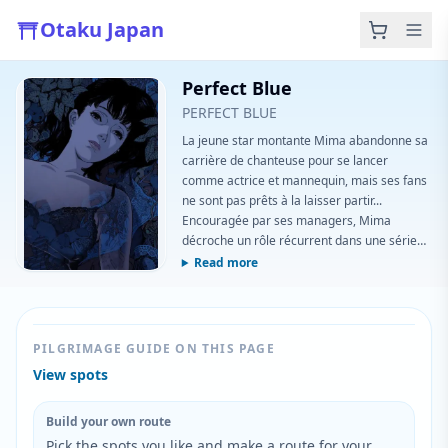
Otaku Japan
Perfect Blue
PERFECT BLUE
La jeune star montante Mima abandonne sa
carrière de chanteuse pour se lancer
comme actrice et mannequin, mais ses fans
ne sont pas prêts à la laisser partir...
Encouragée par ses managers, Mima
décroche un rôle récurrent dans une série
télévisée populaire quand, soudainement,
Read more
ses collaborateurs et responsables
commencent à être assassinés. Rongée par
la culpabilité et hantée par les visions de son
ancien moi, la réalité et la fantaisie de Mima
PILGRIMAGE GUIDE ON THIS PAGE
se confondent dans une paranoïa effrénée.
View spots
Tandis que son stalker se rapproche, en
ligne et dans la vraie vie, la menace qu'il
représente devient plus réelle que jamais.
Build your own route
Pick the spots you like and make a route for your