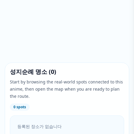
성지순례 명소
(
0
)
Start by browsing the real-world spots connected to this
anime, then open the map when you are ready to plan
the route.
0
spots
등록된 장소가 없습니다