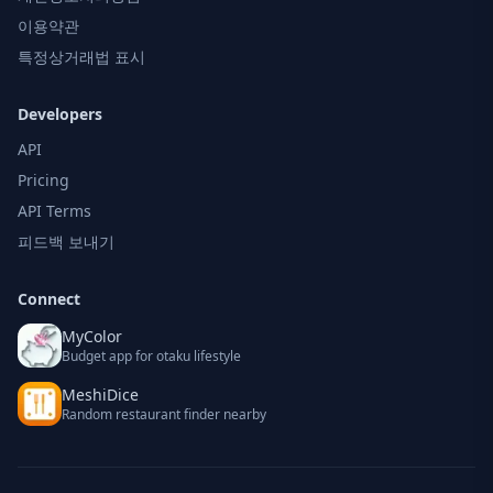
이용약관
특정상거래법 표시
Developers
API
Pricing
API Terms
피드백 보내기
Connect
MyColor
Budget app for otaku lifestyle
MeshiDice
Random restaurant finder nearby