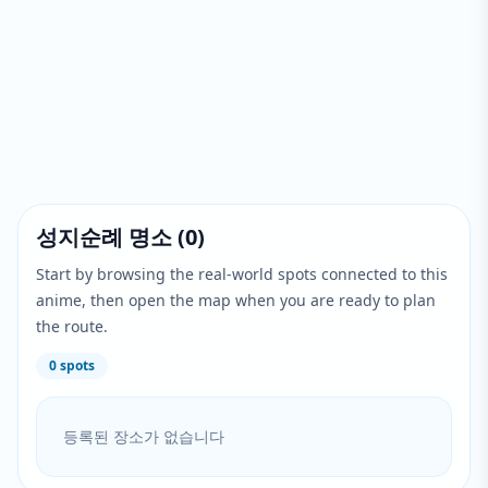
성지순례 명소
(
0
)
Start by browsing the real-world spots connected to this
anime, then open the map when you are ready to plan
the route.
0
spots
등록된 장소가 없습니다