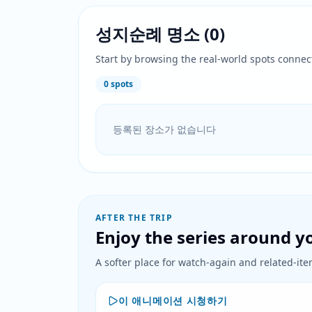
성지순례 명소
(
0
)
Start by browsing the real-world spots connec
0
spots
등록된 장소가 없습니다
AFTER THE TRIP
Enjoy the series around yo
A softer place for watch-again and related-item
이 애니메이션 시청하기