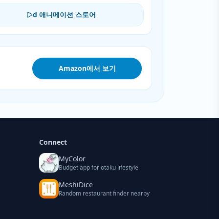
d 애니메이션 스토어
Amazon에서 보기
Connect
MyColor
Budget app for otaku lifestyle
MeshiDice
Random restaurant finder nearby