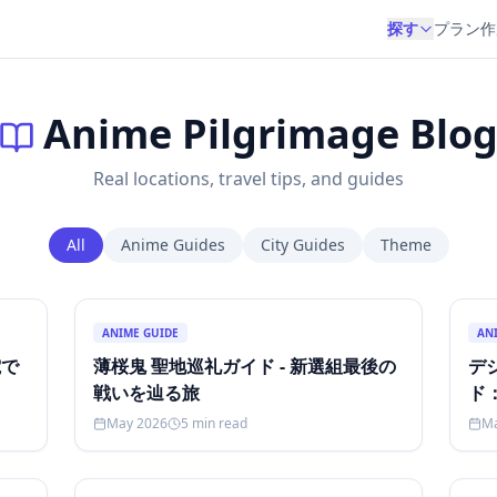
探す
プラン作
Anime Pilgrimage Blo
Real locations, travel tips, and guides
All
Anime Guides
City Guides
Theme
ANIME GUIDE
AN
電で
薄桜鬼 聖地巡礼ガイド - 新選組最後の
デ
戦いを辿る旅
ド
May 2026
5
min read
M