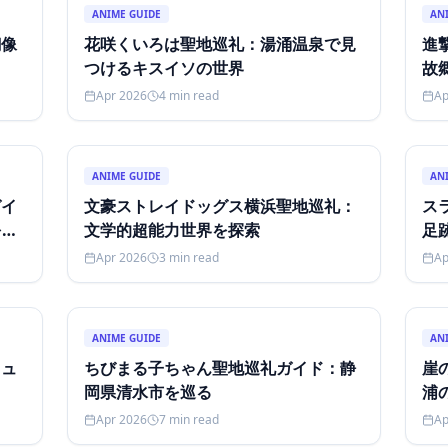
ANIME GUIDE
AN
銅像
花咲くいろは聖地巡礼：湯涌温泉で見
進
つけるキスイソの世界
故
Apr 2026
4
min read
Ap
ANIME GUIDE
AN
ガイ
文豪ストレイドッグス横浜聖地巡礼：
ス
を探
文学的超能力世界を探索
足
Apr 2026
3
min read
Ap
ANIME GUIDE
AN
ミュ
ちびまる子ちゃん聖地巡礼ガイド：静
崖
岡県清水市を巡る
浦
Apr 2026
7
min read
Ap