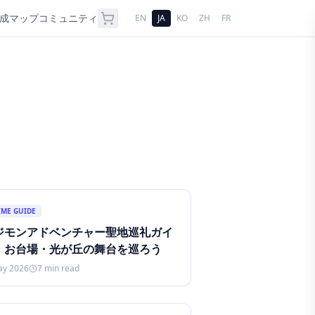
成
マップ
コミュニティ
EN
JA
KO
ZH
FR
g
IME GUIDE
ジモンアドベンチャー聖地巡礼ガイ
：お台場・光が丘の舞台を巡ろう
ay 2026
7
min read