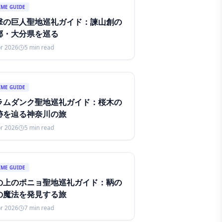
IME GUIDE
撃の巨人聖地巡礼ガイド：諫山創の
郷・大分県を巡る
r 2026
5
min read
IME GUIDE
ラムダンク聖地巡礼ガイド：桜木の
跡を辿る神奈川の旅
r 2026
5
min read
IME GUIDE
の上のポニョ聖地巡礼ガイド：鞆の
の魔法を発見する旅
r 2026
7
min read