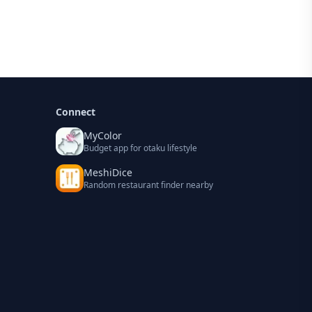
Connect
MyColor
Budget app for otaku lifestyle
MeshiDice
Random restaurant finder nearby