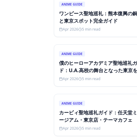
ANIME GUIDE
ワンピース聖地巡礼：熊本復興の
と東京スポット完全ガイド
Apr 2026
5
min read
ANIME GUIDE
僕のヒーローアカデミア聖地巡礼
ド：U.A.高校の舞台となった東京
索しよう
Apr 2026
5
min read
ANIME GUIDE
カービィ聖地巡礼ガイド：任天堂
ージアム・東京店・テーマカフェ
Apr 2026
5
min read