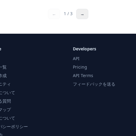
1
/
3
←
→
e
Developers
API
一覧
Pricing
作成
API Terms
ニティ
フィードバックを送る
について
る質問
マップ
について
バシーポリシー
約