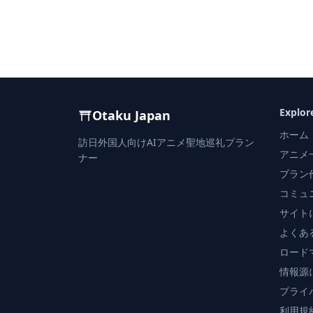
Explor
Otaku Japan
ホーム
訪日外国人向けAIアニメ聖地巡礼プラン
アニメ
ナー
プラン
コミュ
サイト
よくあ
ロード
情報源
プライ
利用規