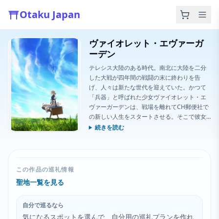
Otaku Japan
ヴァイオレット・エヴァーガ
ーデン
テレシス大陸のある時代。南北に大陸を二分
した大戦が四年間の戦闘の末に終わりを告
げ、人々は新たな世代を迎えていた。かつて
「兵器」と呼ばれた少女ヴァイオレット・エ
ヴァーガーデンは、戦場を離れてCH郵便社で
の新しい人生をスタートさせる。そこで彼女
は、人々の想いを受け取り言葉に変える「自
続きを読む
動手記人形」の仕事に深く心を打たれる。ヴ
ァイオレットは自動手記人形としての旅を始
め、
この作品の巡礼情報
聖地一覧を見る
自分で巡るなら
気になるスポットを選んで、自分用の巡礼プランを作れ