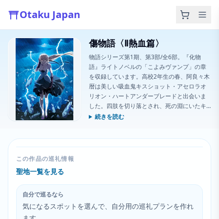
Otaku Japan
傷物語〈Ⅱ熱血篇〉
物語シリーズ第1期、第3部/全6部。『化物
語』ライトノベルの「こよみヴァンプ」の章
を収録しています。高校2年生の春、阿良々木
暦は美しい吸血鬼キスショット・アセロラオ
リオン・ハートアンダーブレードと出会いま
した。四肢を切り落とされ、死の淵にいたキ
スショットを暦は救いますが、その代償とし
続きを読む
て彼女の下僕となり、吸血鬼となってしまい
ます。「人間に戻るためには、キスショット
のすべての四肢を取り戻さねばならない」と
の指示を受け、
この作品の巡礼情報
聖地一覧を見る
自分で巡るなら
気になるスポットを選んで、自分用の巡礼プランを作れ
ます。