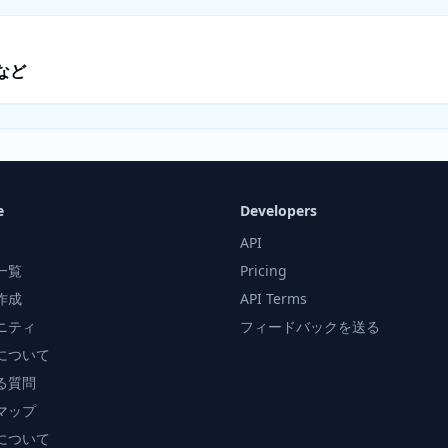
など
e
Developers
API
一覧
Pricing
作成
API Terms
ニティ
フィードバックを送る
について
る質問
マップ
について