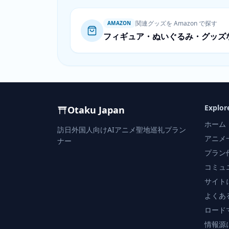
関連グッズを Amazon で探す
AMAZON
フィギュア・ぬいぐるみ・グッズ
Explor
Otaku Japan
ホーム
訪日外国人向けAIアニメ聖地巡礼プラン
アニメ
ナー
プラン
コミュ
サイト
よくあ
ロード
情報源