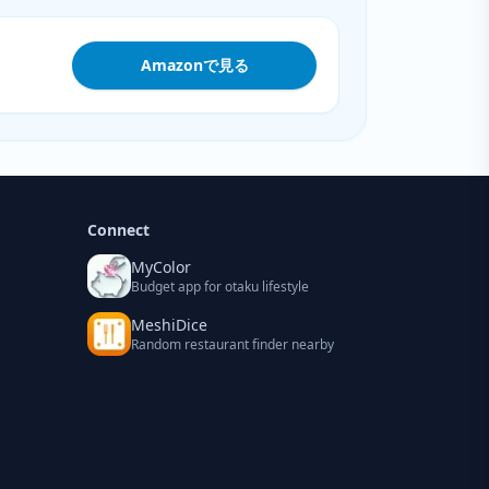
Amazonで見る
Connect
MyColor
Budget app for otaku lifestyle
MeshiDice
Random restaurant finder nearby