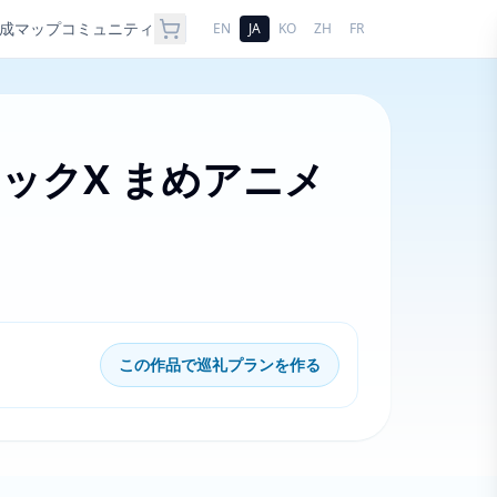
成
マップ
コミュニティ
EN
JA
KO
ZH
FR
ックX まめアニメ
この作品で巡礼プランを作る