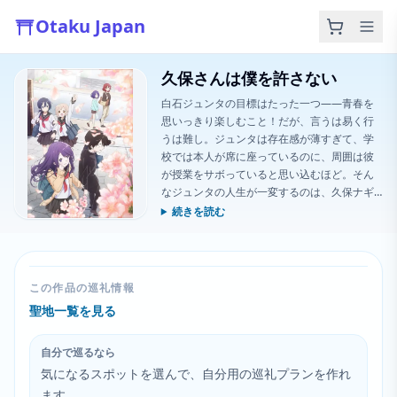
Otaku Japan
久保さんは僕を許さない
白石ジュンタの目標はたった一つ――青春を
思いっきり楽しむこと！だが、言うは易く行
うは難し。ジュンタは存在感が薄すぎて、学
校では本人が席に座っているのに、周囲は彼
が授業をサボっていると思い込むほど。そん
なジュンタの人生が一変するのは、久保ナギ
サとの出会いがきっかけ。ナギサはジュンタ
続きを読む
に唯一まともに向き合ってくれる存在で、彼
女からの絶え間ないからかいは確実にジュン
タの静かな日常をひっくり返すだろう。だっ
て久保は、ジュンタを目立たない存在にはさ
この作品の巡礼情報
せないから！
聖地一覧を見る
自分で巡るなら
気になるスポットを選んで、自分用の巡礼プランを作れ
ます。