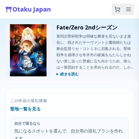
Otaku Japan
Fate/Zero 2ndシーズン
第四次聖杯戦争は明確な勝者を見ないまま激
化し、残されたサーヴァントと魔術師たちは
教会監督リセ・コトミネに召集される。聖杯
戦争を崩壊させ冬木市の破滅をもたらしかね
ない差し迫った脅威に立ち向かうため、彼ら
は一致団結することを求められるのだ。しか
し不安定な休戦はすぐに崩れ落ちる。魔術師
続きを読む
たちが勝利のためなら、いかなる卑劣な手段
をも厭わないことが明らかになるからだ。疑
いの種は衛宮切嗣と彼のサーヴァント・セイ
バーの間に蒔かれていく。
この作品の巡礼情報
聖地一覧を見る
自分で巡るなら
気になるスポットを選んで、自分用の巡礼プランを作れ
ます。