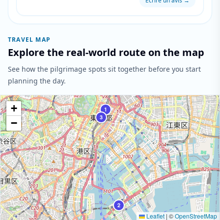
Écrire un avis
→
TRAVEL MAP
Explore the real-world route on the map
See how the pilgrimage spots sit together before you start
planning the day.
+
1
3
−
2
Leaflet
|
©
OpenStreetMap