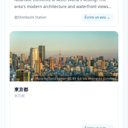
area's modern architecture and waterfront views
appear in several episodes, emphasizing the high-
Shimbashi Station
Écrire un avis
→
tech world where the Brain Burst program exists.
Photo by David Kernan (CC BY 4.0) via Wikimedia Commons
東京都
東京都