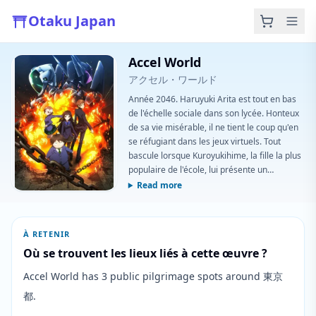
Otaku Japan
Accel World
アクセル・ワールド
Année 2046. Haruyuki Arita est tout en bas
de l'échelle sociale dans son lycée. Honteux
de sa vie misérable, il ne tient le coup qu'en
se réfugiant dans les jeux virtuels. Tout
bascule lorsque Kuroyukihime, la fille la plus
populaire de l'école, lui présente un
mystérieux programme appelé Brain Burst
Read more
et une réalité virtuelle baptisée Accel World.
À RETENIR
Où se trouvent les lieux liés à cette œuvre ?
Accel World has 3 public pilgrimage spots around 東京
都.