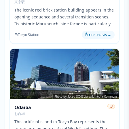
東京駅
The iconic red brick station building appears in the
opening sequence and several transition scenes.
Its historic Marunouchi side facade is particularly
prominent when showing the characters' daily
Tokyo Station
Écrire un avis
→
work routine in central Tokyo.
Photo by Syced (CC0) via Wikimedia Commons
Odaiba
お台場
This artificial island in Tokyo Bay represents the
futuristic elements of Accel World's setting. The