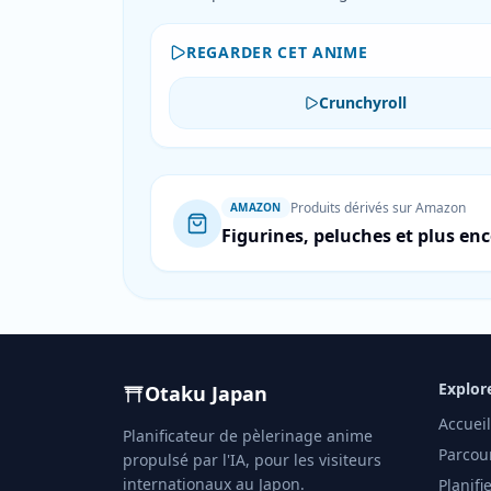
REGARDER CET ANIME
Crunchyroll
Produits dérivés sur Amazon
AMAZON
Figurines, peluches et plus en
Explor
Otaku Japan
Accueil
Planificateur de pèlerinage anime
Parcou
propulsé par l'IA, pour les visiteurs
internationaux au Japon.
Planifi