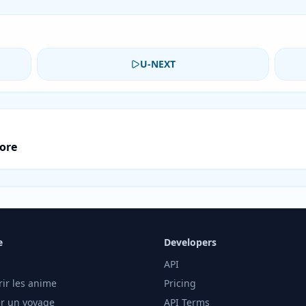
U-NEXT
core
e
Developers
API
rir les anime
Pricing
er un voyage
API Terms