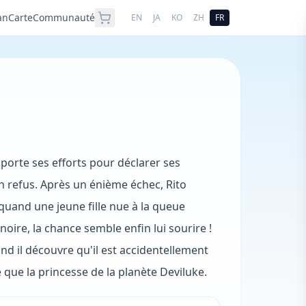
an
Carte
Communauté
EN
JA
KO
ZH
FR
orte ses efforts pour déclarer ses
 un refus. Après un énième échec, Rito
uand une jeune fille nue à la queue
ire, la chance semble enfin lui sourire !
d il découvre qu'il est accidentellement
e que la princesse de la planète Deviluke.