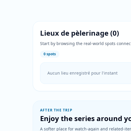
Lieux de pèlerinage
(
0
)
Start by browsing the real-world spots connec
0
spots
Aucun lieu enregistré pour l'instant
AFTER THE TRIP
Enjoy the series around yo
A softer place for watch-again and related-item