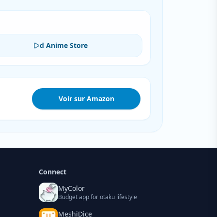
d Anime Store
Voir sur Amazon
Connect
MyColor
Budget app for otaku lifestyle
MeshiDice