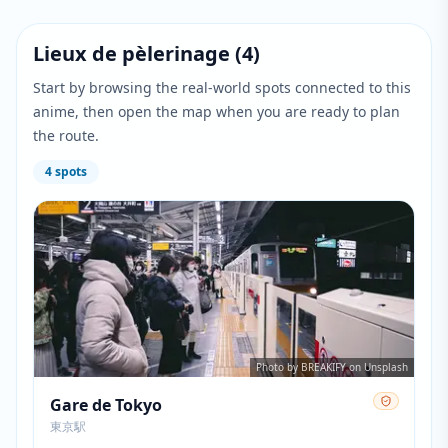
Lieux de pèlerinage
(
4
)
Start by browsing the real-world spots connected to this
anime, then open the map when you are ready to plan
the route.
4
spots
Photo by BREAKIFY on Unsplash
Gare de Tokyo
東京駅