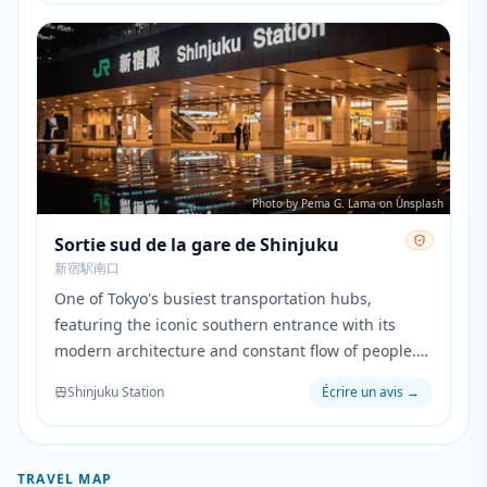
throughout the series.
Photo by Pema G. Lama on Unsplash
Sortie sud de la gare de Shinjuku
新宿駅南口
One of Tokyo's busiest transportation hubs,
featuring the iconic southern entrance with its
modern architecture and constant flow of people.
The station area represents urban isolation themes
Shinjuku Station
Écrire un avis
→
and serves as a backdrop for character transitions
in the series.
TRAVEL MAP