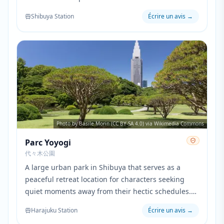
normal human life and the hidden devil society
Shibuya Station
Écrire un avis
→
existing alongside it.
Photo by Basile Morin (CC BY-SA 4.0) via Wikimedia Commons
Parc Yoyogi
代々木公園
A large urban park in Shibuya that serves as a
peaceful retreat location for characters seeking
quiet moments away from their hectic schedules.
The park's spacious grounds and seasonal beauty
Harajuku Station
Écrire un avis
→
provide a natural contrast to the urban settings