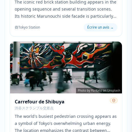
The iconic red brick station building appears in the
opening sequence and several transition scenes.
Its historic Marunouchi side facade is particularly
prominent when showing the characters' daily
Tokyo Station
Écrire un avis
→
work routine in central Tokyo.
Photo by Yu Kato on Unsplash
Carrefour de Shibuya
渋谷スクランブル交差点
The world's busiest pedestrian crossing appears as
a symbol of Tokyo's overwhelming urban energy.
The location emphasizes the contrast between