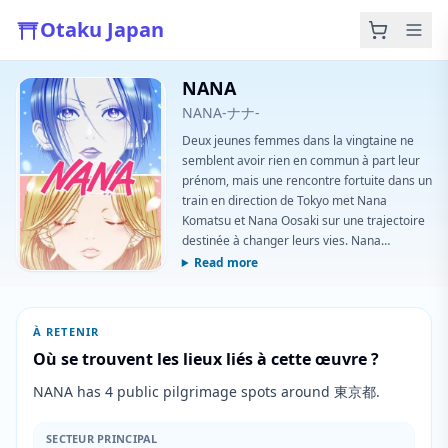
Otaku Japan
NANA
NANA-ナナ-
Deux jeunes femmes dans la vingtaine ne
semblent avoir rien en commun à part leur
prénom, mais une rencontre fortuite dans un
train en direction de Tokyo met Nana
Komatsu et Nana Oosaki sur une trajectoire
destinée à changer leurs vies. Nana
Komatsu, une rêveuse de coup de foudre,
Read more
aspire à trouver le bonheur durable dans la
grande ville. Nana Oosaki, chanteuse de
punk rock néo-gothique, poursuit son
À RETENIR
ambition ardente de stardom musical et de
Où se trouvent les lieux liés à cette œuvre ?
gloire mondiale. Alors que leurs destins
s'entrelacent de plus en plus, elles
NANA has 4 public pilgrimage spots around 東京都.
poursuivent chacune leurs rêves —
jusqu'aux dures réalités
SECTEUR PRINCIPAL