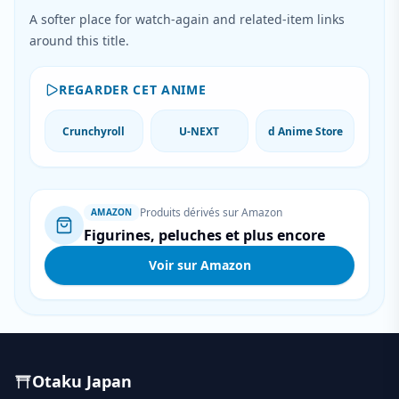
A softer place for watch-again and related-item links
around this title.
REGARDER CET ANIME
Crunchyroll
U-NEXT
d Anime Store
Produits dérivés sur Amazon
AMAZON
Figurines, peluches et plus encore
Voir sur Amazon
Otaku Japan