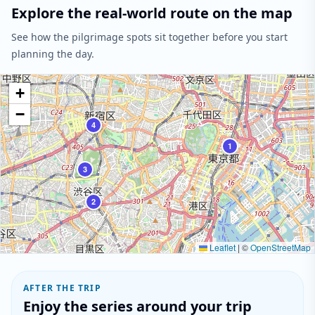
Explore the real-world route on the map
See how the pilgrimage spots sit together before you start
planning the day.
+
−
4
1
3
2
Leaflet
|
©
OpenStreetMap
AFTER THE TRIP
Enjoy the series around your trip