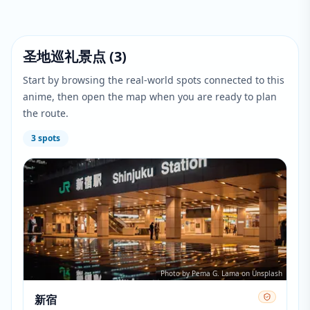
圣地巡礼景点
(
3
)
Start by browsing the real-world spots connected to this
anime, then open the map when you are ready to plan
the route.
3
spots
Photo by Pema G. Lama on Unsplash
新宿