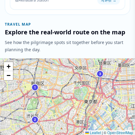
Akihabara Station
写评价
→
TRAVEL MAP
Explore the real-world route on the map
See how the pilgrimage spots sit together before you start
planning the day.
+
3
−
1
2
Leaflet
|
©
OpenStreetMap