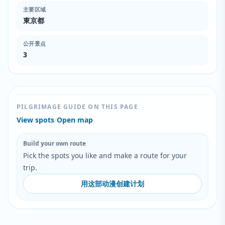
主要区域
東京都
公开景点
3
PILGRIMAGE GUIDE ON THIS PAGE
View spots
/
Open map
Build your own route
Pick the spots you like and make a route for your
trip.
用这部动漫创建计划