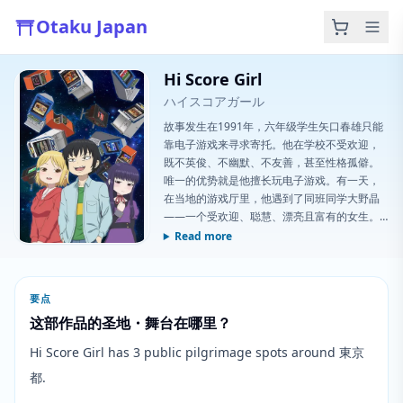
Otaku Japan
Hi Score Girl
ハイスコアガール
故事发生在1991年，六年级学生矢口春雄只能
靠电子游戏来寻求寄托。他在学校不受欢迎，
既不英俊、不幽默、不友善，甚至性格孤僻。
唯一的优势就是他擅长玩电子游戏。有一天，
在当地的游戏厅里，他遇到了同班同学大野晶
——一个受欢迎、聪慧、漂亮且富有的女生。
在《街头霸王2》中，她彻底碾压了他。他不仅
Read more
连续被击败30次，而且在任何游戏中都赢不了
她。春雄似乎无法
要点
这部作品的圣地・舞台在哪里？
Hi Score Girl has 3 public pilgrimage spots around 東京
都.