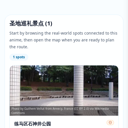
圣地巡礼景点
(
1
)
Start by browsing the real-world spots connected to this
anime, then open the map when you are ready to plan
the route.
1
spots
Photo by Guilhem Vellut from Annecy, France (CC BY 2.0) via Wikimedia
Commons
练马区石神井公园