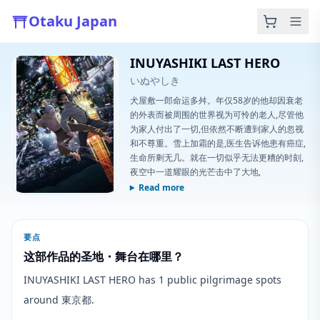
Otaku Japan
INUYASHIKI LAST HERO
いぬやしき
犬屋敷一郎命运多舛。年仅58岁的他却因衰老
的外表而被周围的世界视为可怜的老人,尽管他
为家人付出了一切,但依然不断遭到家人的忽视
和不尊重。雪上加霜的是,医生告诉他患有癌症,
生命所剩无几。就在一切似乎无法更糟的时刻,
夜空中一道耀眼的光芒击中了大地,
Read more
要点
这部作品的圣地・舞台在哪里？
INUYASHIKI LAST HERO has 1 public pilgrimage spots
around 東京都.