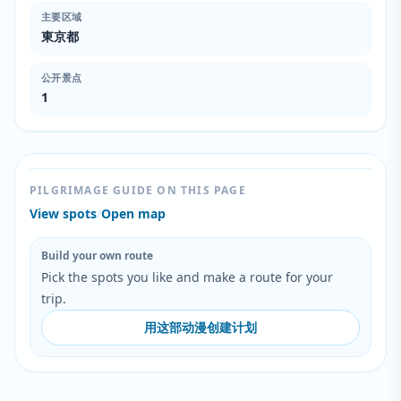
主要区域
東京都
公开景点
1
PILGRIMAGE GUIDE ON THIS PAGE
View spots
/
Open map
Build your own route
Pick the spots you like and make a route for your
trip.
用这部动漫创建计划