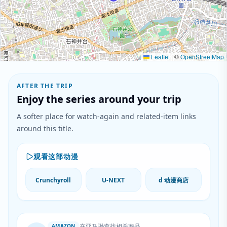
Leaflet
|
©
OpenStreetMap
AFTER THE TRIP
Enjoy the series around your trip
A softer place for watch-again and related-item links
around this title.
观看这部动漫
Crunchyroll
U-NEXT
d 动漫商店
在亚马逊查找相关商品
AMAZON