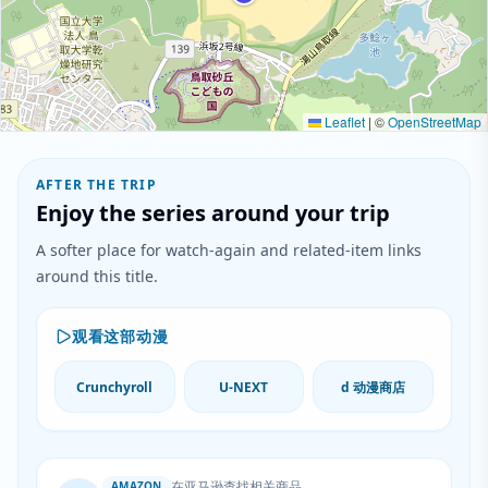
Leaflet
|
©
OpenStreetMap
AFTER THE TRIP
Enjoy the series around your trip
A softer place for watch-again and related-item links
around this title.
观看这部动漫
Crunchyroll
U-NEXT
d 动漫商店
在亚马逊查找相关商品
AMAZON