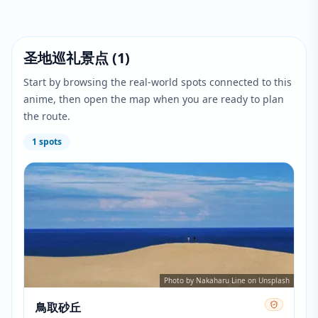
圣地巡礼景点
(
1
)
Start by browsing the real-world spots connected to this
anime, then open the map when you are ready to plan
the route.
1
spots
Photo by Nakaharu Line on Unsplash
鳥取砂丘