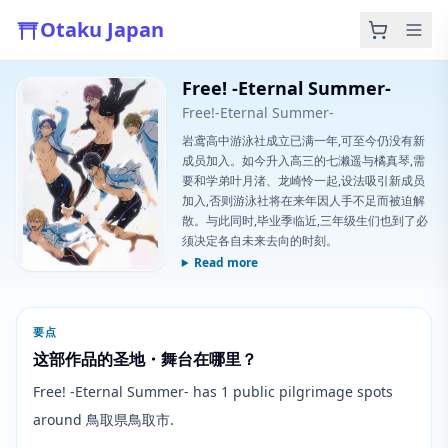
Otaku Japan
Free! -Eternal Summer-
Free!-Eternal Summer-
岩鸢高中游泳社成立已满一年,可至今仍没有新
成员加入。如今升入高三的七濑遥与橘真琴,需
要和学弟叶月渚、龙崎怜一起,设法吸引新成员
加入,否则游泳社将在来年因人手不足而被迫解
散。与此同时,毕业季临近,三年级生们也到了必
须决定各自未来去向的时刻。
Read more
要点
这部作品的圣地・舞台在哪里？
Free! -Eternal Summer- has 1 public pilgrimage spots
around 鳥取県鳥取市.