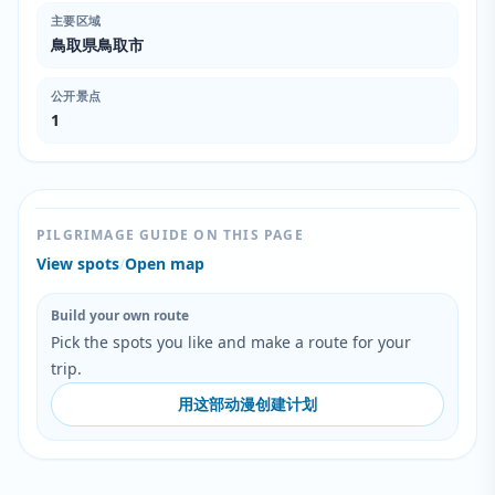
主要区域
鳥取県鳥取市
公开景点
1
PILGRIMAGE GUIDE ON THIS PAGE
View spots
/
Open map
Build your own route
Pick the spots you like and make a route for your
trip.
用这部动漫创建计划