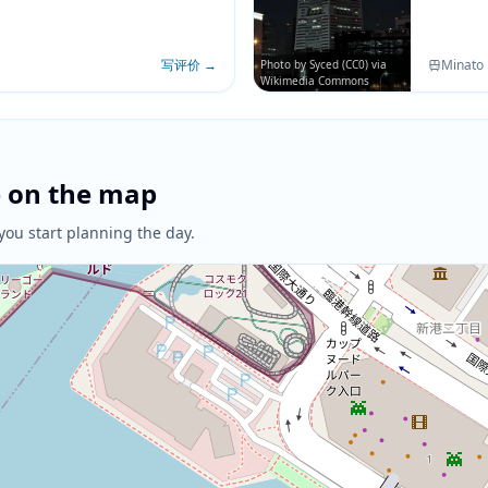
易辨认。
可见。
写评价
→
Minato 
Photo by Syced (CC0) via
Wikimedia Commons
e on the map
you start planning the day.