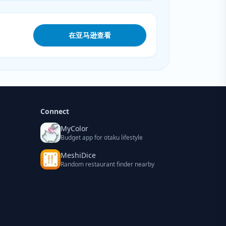
在亚马逊查看
Connect
MyColor
Budget app for otaku lifestyle
MeshiDice
Random restaurant finder nearby