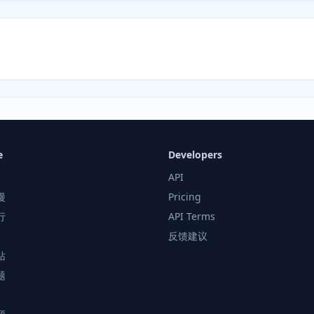
e
Developers
API
漫
Pricing
行
API Terms
反馈建议
站
题