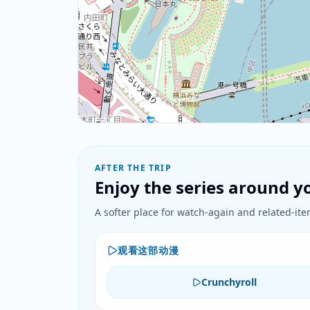
AFTER THE TRIP
Enjoy the series around yo
A softer place for watch-again and related-item
观看这部动漫
Crunchyroll