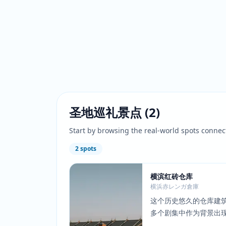
圣地巡礼景点
(
2
)
Start by browsing the real-world spots connec
2
spots
横滨红砖仓库
横浜赤レンガ倉庫
这个历史悠久的仓库建筑群
多个剧集中作为背景出
边区域的场景中。其独