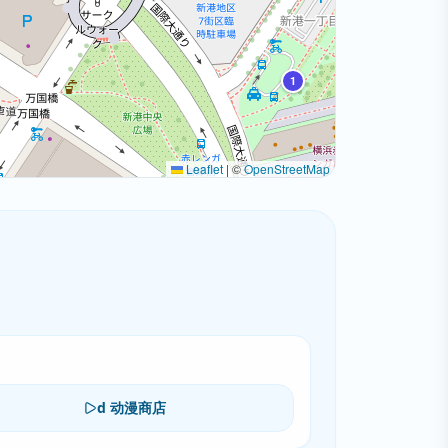
1
Leaflet
|
©
OpenStreetMap
d 动漫商店