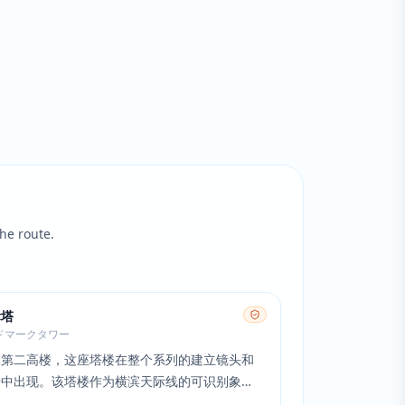
he route.
标塔
ドマークタワー
本第二高楼，这座塔楼在整个系列的建立镜头和
景中出现。该塔楼作为横滨天际线的可识别象
武装侦探社活动的城市屋顶场景和鸟瞰图中经常