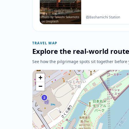
动画的城市背景中很容
Bashamichi Station
Photo by Takashi Sakamoto
on Unsplash
TRAVEL MAP
Explore the real-world rout
See how the pilgrimage spots sit together before 
+
−
2