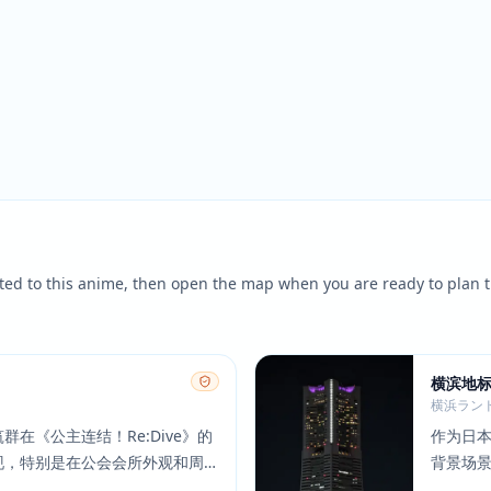
ted to this anime, then open the map when you are ready to plan t
横滨地
横浜ラン
在《公主连结！Re:Dive》的
作为日
现，特别是在公会会所外观和周
背景场
特的红砖建筑和海滨位置使其在
征，在