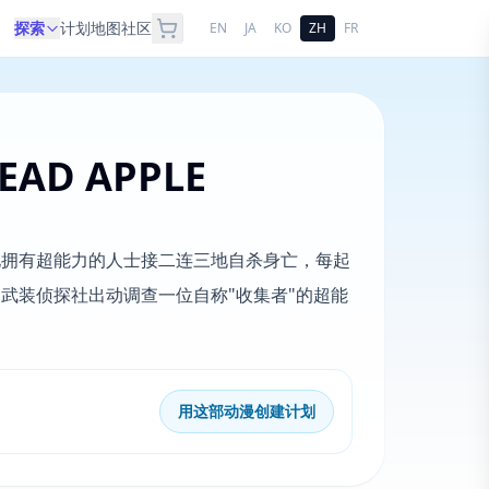
探索
计划
地图
社区
EN
JA
KO
ZH
FR
DEAD APPLE
地拥有超能力的人士接二连三地自杀身亡，每起
武装侦探社出动调查一位自称"收集者"的超能
用这部动漫创建计划