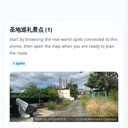
圣地巡礼景点
(
1
)
Start by browsing the real-world spots connected to this
anime, then open the map when you are ready to plan
the route.
1
spots
Photo by 小田急4000系ファン (CC0) via Wikimedia Commons