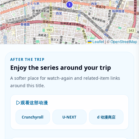
1
Leaflet
|
©
OpenStreetMap
AFTER THE TRIP
Enjoy the series around your trip
A softer place for watch-again and related-item links
around this title.
观看这部动漫
Crunchyroll
U-NEXT
d 动漫商店