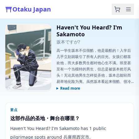
Otaku Japan
Haven't You Heard? I'm
Sakamoto
坂本ですが?
高一学生坂本不仅很酷，他是最酷的！入学后
几乎立刻就吸引了所有人的目光。女孩们都喜
欢他，而大多数男生都对他心生不满。班里甚
至有一个当模特的男生，但总是被坂本抢尽风
头！无论其他男生怎样捉弄他，坂本总能轻而
易举地化险为夷。虽然坂本看起来很酷、很冷
淡，但当别人求助时，他会伸出援手，比如
Read more
要点
这部作品的圣地・舞台在哪里？
Haven't You Heard? I'm Sakamoto has 1 public
pilgrimage spots around 兵庫県西宮市.