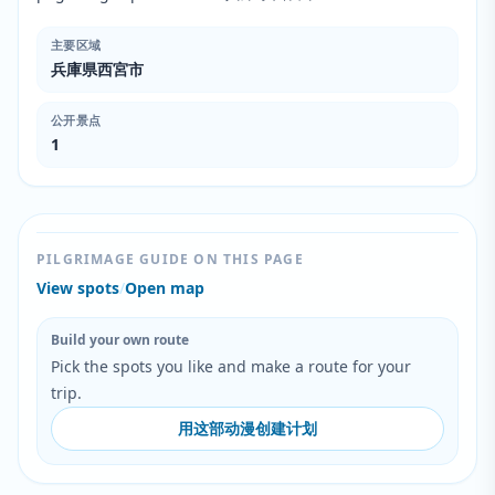
主要区域
兵庫県西宮市
公开景点
1
PILGRIMAGE GUIDE ON THIS PAGE
View spots
/
Open map
Build your own route
Pick the spots you like and make a route for your
trip.
用这部动漫创建计划