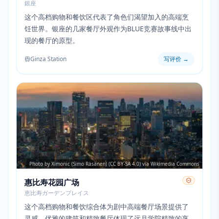
銀座
这个高档购物和餐饮区代表了角色们渴望加入的高端烹
饪世界。银座的几家餐厅外观作为BLUE竞赛故事线中出
现的餐厅的原型。
Ginza Station
写评价
→
Photo by Ximonic (Simo Räsänen) (CC BY-SA 4.0) via Wikimedia Commons
惠比寿花园广场
恵比寿ガーデンプレイス
这个高档购物和餐饮综合体为剧中高端餐厅场景提供了
灵感。优雅的建筑和精致餐厅体现了远月学院精致的烹