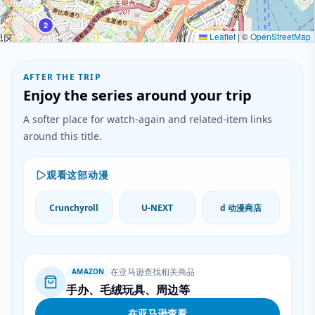
2
Leaflet
|
©
OpenStreetMap
AFTER THE TRIP
Enjoy the series around your trip
A softer place for watch-again and related-item links
around this title.
观看这部动漫
Crunchyroll
U-NEXT
d 动漫商店
在亚马逊查找相关商品
AMAZON
手办、毛绒玩具、周边等
在亚马逊查看