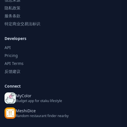
隐私政策
服务条款
特定商业交易法标识
Developers
API
Pricing
API Terms
反馈建议
Connect
MyColor
Budget app for otaku lifestyle
MeshiDice
Random restaurant finder nearby