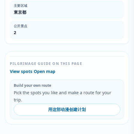
主要区域
東京都
公开景点
2
PILGRIMAGE GUIDE ON THIS PAGE
View spots
/
Open map
Build your own route
Pick the spots you like and make a route for your
trip.
用这部动漫创建计划