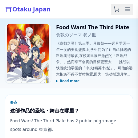
Otaku Japan
Food Wars! The Third Plate
食戟のソーマ 餐ノ皿
《食戟之灵》第三季。月飨祭——远月学园一
年一度的美食盛典上,学生们为了让自己挑选的
料理卖得最多,在校园里展开激烈的「料理战
争」。然而幸平创真的目标更宏大——挑战以
铁腕统治学园的「中央(精英十杰)」。可他的远
大抱负不得不暂时搁置,因为一场动摇远月学园
根基的阴谋正在悄然展开。
Read more
要点
这部作品的圣地・舞台在哪里？
Food Wars! The Third Plate has 2 public pilgrimage
spots around 東京都.