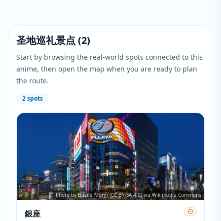
圣地巡礼景点
(
2
)
Start by browsing the real-world spots connected to this
anime, then open the map when you are ready to plan
the route.
2
spots
Photo by Basile Morin (CC BY-SA 4.0) via Wikimedia Commons
銀座