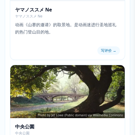
ヤマノススメ Ne
ヤマノススメ Ne
动画《山赛的邀请》的取景地。是动画迷进行圣地巡礼
的热门登山目的地。
写评价
→
Photo by Jet Lowe (Public domain) via Wikimedia Commons
中央公園
中央公園