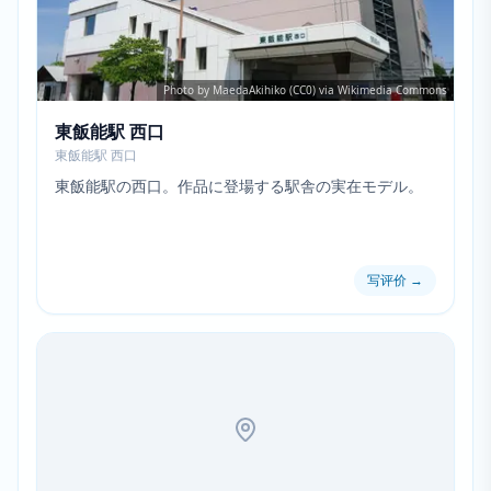
Photo by MaedaAkihiko (CC0) via Wikimedia Commons
東飯能駅 西口
東飯能駅 西口
東飯能駅の西口。作品に登場する駅舎の実在モデル。
写评价
→