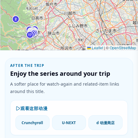
2
22
7
6
18
8
9
14
19
10
11
5
15
16
12
3
13
1
4
21
17
Leaflet
|
©
OpenStreetMap
AFTER THE TRIP
Enjoy the series around your trip
A softer place for watch-again and related-item links
around this title.
观看这部动漫
Crunchyroll
U-NEXT
d 动漫商店