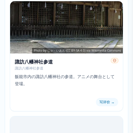
Photo by じゃ・いあん (CC BY-SA 4.0) via Wikimedia Commons
諏訪八幡神社参道
諏訪八幡神社参道
飯能市内の諏訪八幡神社の参道。アニメの舞台として
登場。
写评价
→