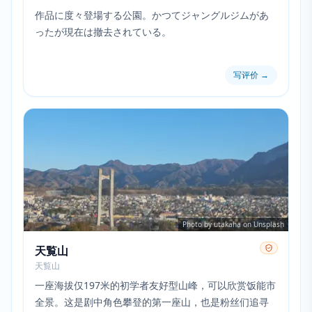
作品に度々登場する公園。かつてジャングルジムがあ
ったが現在は撤去されている。
写评价
→
Photo by utakaha on Unsplash
天覧山
天覧山
一座海拔仅197米的初学者友好型山峰，可以欣赏饭能市
全景。这是剧中角色攀登的第一座山，也是粉丝们追寻