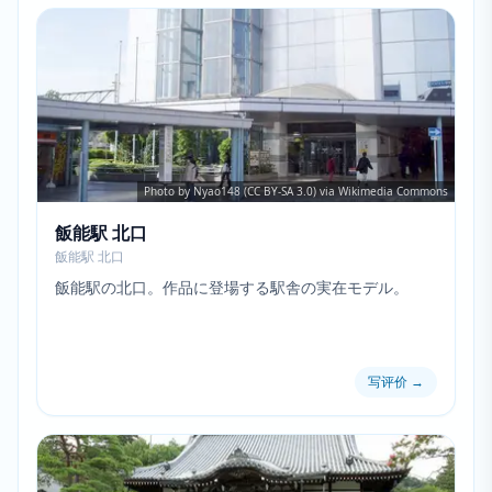
Photo by Nyao148 (CC BY-SA 3.0) via Wikimedia Commons
飯能駅 北口
飯能駅 北口
飯能駅の北口。作品に登場する駅舎の実在モデル。
写评价
→