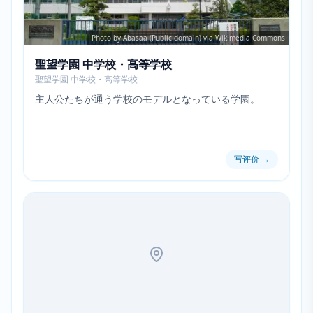
Photo by Abasaa (Public domain) via Wikimedia Commons
聖望学園 中学校・高等学校
聖望学園 中学校・高等学校
主人公たちが通う学校のモデルとなっている学園。
写评价
→