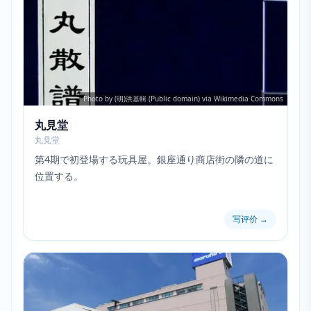
Photo by (明)洪基輯 (Public domain) via Wikimedia Commons
丸見堂
丸見堂
第4期で初登場する玩具屋。銀座通り商店街の隣の道に
位置する。
写评价
→