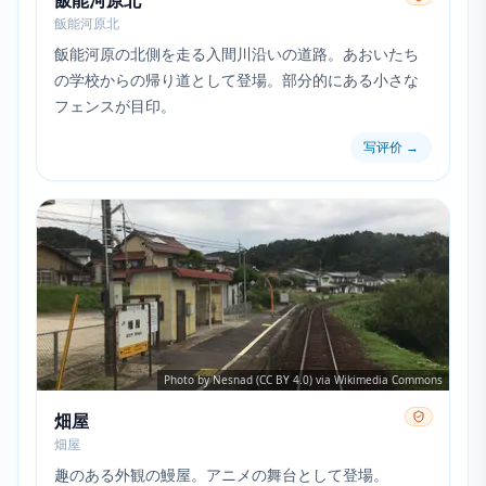
飯能河原北
飯能河原北
飯能河原の北側を走る入間川沿いの道路。あおいたち
の学校からの帰り道として登場。部分的にある小さな
フェンスが目印。
写评价
→
Photo by Nesnad (CC BY 4.0) via Wikimedia Commons
畑屋
畑屋
趣のある外観の鰻屋。アニメの舞台として登場。