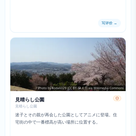
写评价
→
Photo by Koda6029 (CC BY-SA 4.0) via Wikimedia Commons
見晴らし公園
見晴らし公園
迷子とその親が再会した公園としてアニメに登場。住
宅街の中で一番標高が高い場所に位置する。