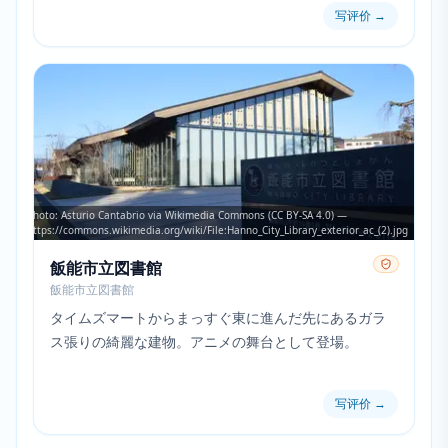
写评价
→
Photo: Asturio Cantabrio via Wikimedia Commons (CC BY-SA 4.0) —
https://commons.wikimedia.org/wiki/File:Hanno_City_Library_exterior_ac_(2).jpg
飯能市立図書館
飯能市立図書館
タイムズマートからまっすぐ東に進んだ先にあるガラ
ス張りの綺麗な建物。アニメの舞台として登場。
写评价
→