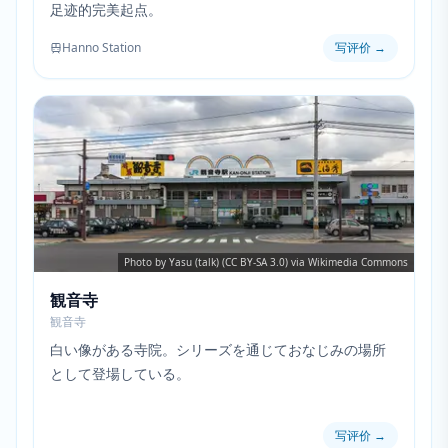
足迹的完美起点。
Hanno Station
写评价
→
Photo by Yasu (talk) (CC BY-SA 3.0) via Wikimedia Commons
観音寺
観音寺
白い像がある寺院。シリーズを通じておなじみの場所
として登場している。
写评价
→