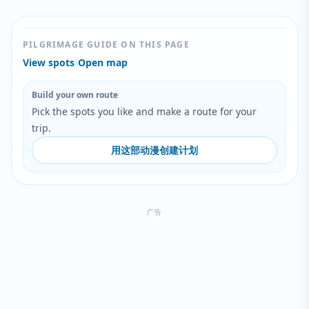
PILGRIMAGE GUIDE ON THIS PAGE
View spots
/
Open map
Build your own route
Pick the spots you like and make a route for your
trip.
用这部动漫创建计划
广告