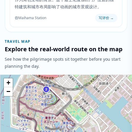
特建筑和城市布局影响了动画的城市景观设计。
Maihama Station
写评价
→
TRAVEL MAP
Explore the real-world route on the map
See how the pilgrimage spots sit together before you start
planning the day.
+
2
−