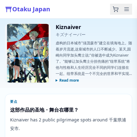
Otaku Japan
Kiznaiver
キズナイーバー
虚构的日本城市"须茂森市"建立在填海地上。随
着岁月流逝,这座城市的人口不断减少。某天,园
崎向同学加头鹰士说:"你被选中成为Kiznaiver
了。"能够让加头鹰士分担伤痛的"纽带系统"将
他与性格和人生经历完全不同的同学们连接在
一起。纽带系统是一个不完全的世界和平实现
系统,它通过伤痛将人们联系起来。
Read more
要点
这部作品的圣地・舞台在哪里？
Kiznaiver has 2 public pilgrimage spots around 千葉県浦
安市.