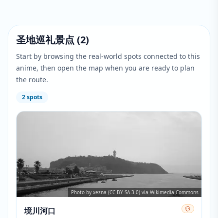
圣地巡礼景点
(
2
)
Start by browsing the real-world spots connected to this
anime, then open the map when you are ready to plan
the route.
2
spots
Photo by xezna (CC BY-SA 3.0) via Wikimedia Commons
境川河口