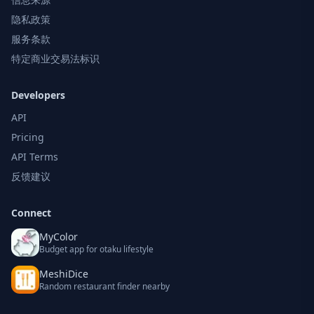
隐私政策
服务条款
特定商业交易法标识
Developers
API
Pricing
API Terms
反馈建议
Connect
MyColor
Budget app for otaku lifestyle
MeshiDice
Random restaurant finder nearby