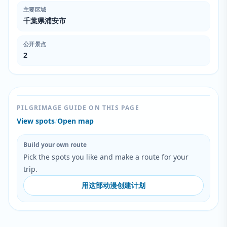
主要区域
千葉県浦安市
公开景点
2
PILGRIMAGE GUIDE ON THIS PAGE
View spots
/
Open map
Build your own route
Pick the spots you like and make a route for your
trip.
用这部动漫创建计划