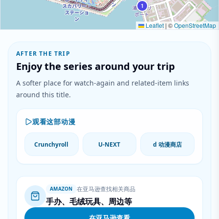
1
Leaflet
|
©
OpenStreetMap
AFTER THE TRIP
Enjoy the series around your trip
A softer place for watch-again and related-item links
around this title.
观看这部动漫
Crunchyroll
U-NEXT
d 动漫商店
在亚马逊查找相关商品
AMAZON
手办、毛绒玩具、周边等
在亚马逊查看