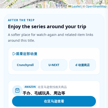
Leaflet
|
©
OpenStreetMap
AFTER THE TRIP
Enjoy the series around your trip
A softer place for watch-again and related-item links
around this title.
观看这部动漫
Crunchyroll
U-NEXT
d 动漫商店
在亚马逊查找相关商品
AMAZON
手办、毛绒玩具、周边等
在亚马逊查看