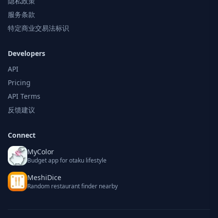
隐私政策
服务条款
特定商业交易法标识
Developers
API
Pricing
API Terms
反馈建议
Connect
MyColor
Budget app for otaku lifestyle
MeshiDice
Random restaurant finder nearby