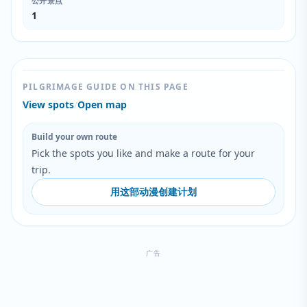
公开景点
1
PILGRIMAGE GUIDE ON THIS PAGE
View spots
/
Open map
Build your own route
Pick the spots you like and make a route for your
trip.
用这部动漫创建计划
广告