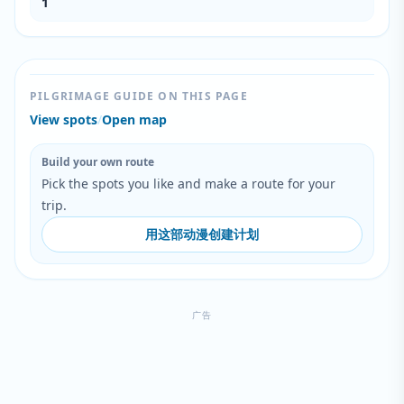
1
PILGRIMAGE GUIDE ON THIS PAGE
View spots
/
Open map
Build your own route
Pick the spots you like and make a route for your
trip.
用这部动漫创建计划
广告