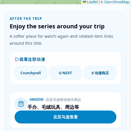
Leaflet
|
©
OpenStreetMap
AFTER THE TRIP
Enjoy the series around your trip
A softer place for watch-again and related-item links
around this title.
观看这部动漫
Crunchyroll
U-NEXT
d 动漫商店
在亚马逊查找相关商品
AMAZON
手办、毛绒玩具、周边等
在亚马逊查看