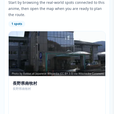
Start by browsing the real-world spots connected to this
anime, then open the map when you are ready to plan
the route.
1
spots
Photo by Bakkai at Japanese Wikipedia (CC BY 3.0) via Wikimedia Commons
長野県南牧村
長野県南牧村