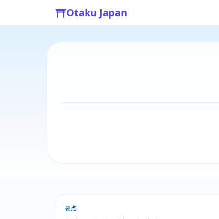
Otaku Japan
要点