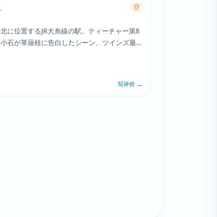
駅
北に位置するJR大糸線の駅。ティーチャー第8
川小石が草薙桂に告白したシーン、ツインズ最
麻郁が深衣奈にプロポーズしたシーンで登場。
ノートが置かれ多くのファンが訪れる。
写评价
→