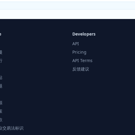
e
Developers
API
漫
Pricing
行
API Terms
反馈建议
站
题
源
策
款
业交易法标识