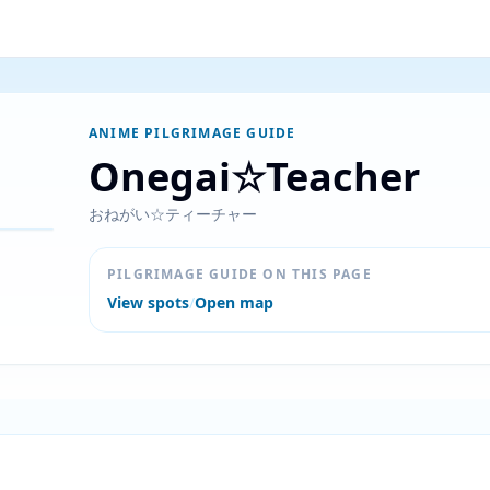
ANIME PILGRIMAGE GUIDE
Onegai☆Teacher
おねがい☆ティーチャー
PILGRIMAGE GUIDE ON THIS PAGE
View spots
/
Open map