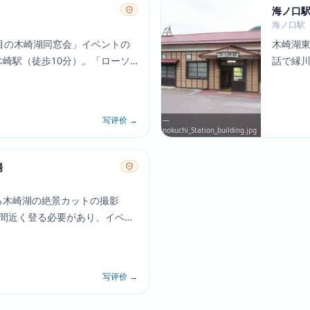
海ノ口
海ノ口駅
目の木崎湖同窓会」イベントの
木崎湖東
崎駅（徒歩10分）。「ローソ
話で縁
に位置する。トークショーや物
終話で
ファン
写评价
→
ister0124 via Wikimedia Commons (CC BY-SA 4.0) —
ommons.wikimedia.org/wiki/File:JR_Oito_Line_Uminokuchi_Station_building.jpg
場
る木崎湖の絶景カットの撮影
時間近く登る必要があり、イベン
小熊山コース」が運行された。
写评价
→