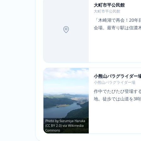
大町市平公民館
大町市平公民館
「木崎湖で再会！20年
会場。最寄り駅は信濃木
ン 大町木崎湖店」の隣
販が開催された。
Photo: M
https://c
小熊山パラグライダー
小熊山パラグライダー場
作中でたびたび登場す
地。徒歩では山道を3
トでは聖地巡礼バス「
Photo by Suzumiya Haruka
(CC BY 2.0) via Wikimedia
Commons