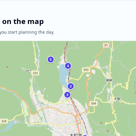
e on the map
you start planning the day.
5
4
2
3