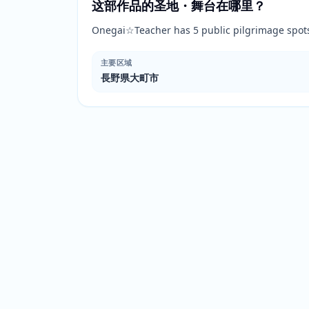
这部作品的圣地・舞台在哪里？
Onegai☆Teacher has 5 public pilgrimage s
主要区域
長野県大町市