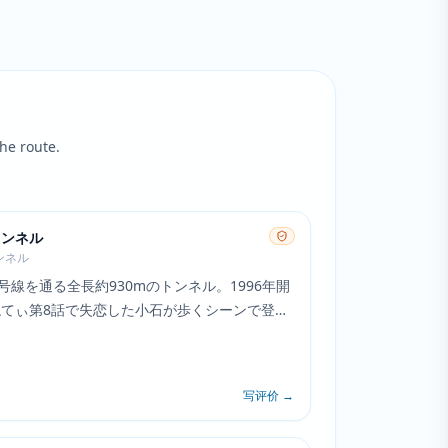
he route.
トンネル
ンネル
8号線を通る全長約930mのトンネル。1996年開
てぃ第8話で失恋した小石が歩くシーンで登
写评价
→