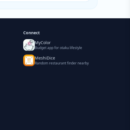
Connect
MyColor
Budget app for otaku lifestyle
MeshiDice
Random restaurant finder nearby