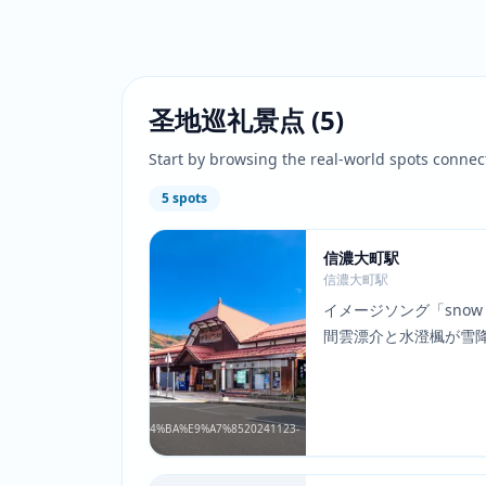
圣地巡礼景点
(
5
)
Start by browsing the real-world spots connec
5
spots
信濃大町駅
信濃大町駅
イメージソング「snow
間雲漂介と水澄楓が雪
るシーンで登場。大町
%A1%E6%BF%83%E5%A4%A7%E7%94%BA%E9%A7%8520241123-