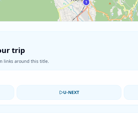
1
ur trip
 links around this title.
U-NEXT