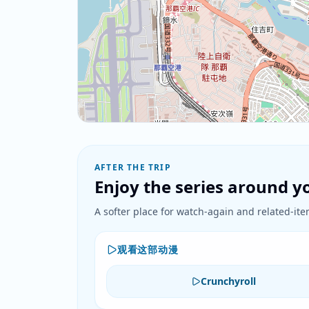
AFTER THE TRIP
Enjoy the series around yo
A softer place for watch-again and related-item
观看这部动漫
Crunchyroll