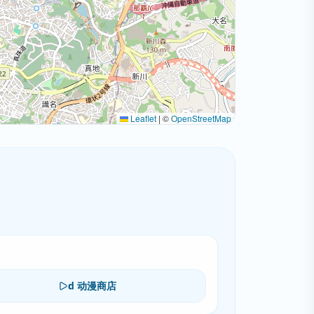
Leaflet
|
©
OpenStreetMap
d 动漫商店