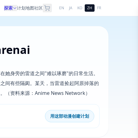
探索
计划
地图
社区
EN
JA
KO
ZH
FR
renai
在她身旁的雷道之间"难以琢磨"的日常生活。
人之间有些隔阂。某天，当雷道捡起阿原掉落的
来源：Anime News Network）
用这部动漫创建计划