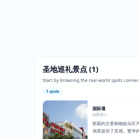
圣地巡礼景点
(
1
)
Start by browsing the real-world spots connec
1
spots
国际通
国際通り
那霸的主要购物娱乐区为SK8
场景提供了灵感。繁华
色们穿行城市的场景创