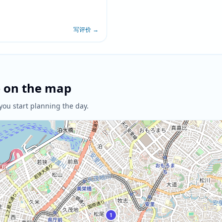
写评价
→
e on the map
you start planning the day.
1