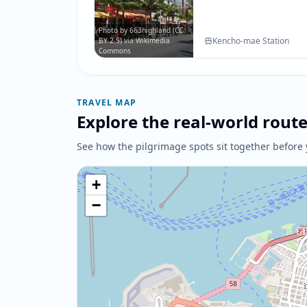
Photo by 663highland (CC
Kencho-mae Station
BY 2.5) via Wikimedia
Commons
TRAVEL MAP
Explore the real-world rout
See how the pilgrimage spots sit together before 
+
−