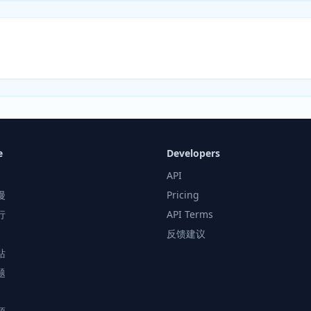
e
Developers
API
漫
Pricing
行
API Terms
反馈建议
站
题