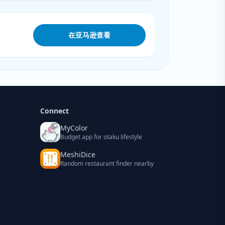
在亚马逊查看
Connect
MyColor
Budget app for otaku lifestyle
MeshiDice
Random restaurant finder nearby