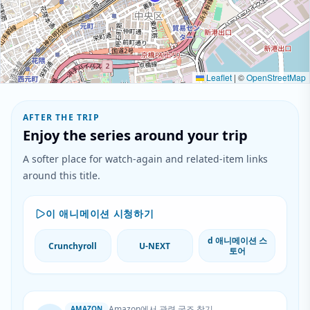
Leaflet
|
©
OpenStreetMap
AFTER THE TRIP
Enjoy the series around your trip
A softer place for watch-again and related-item links
around this title.
이 애니메이션 시청하기
d 애니메이션 스
Crunchyroll
U-NEXT
토어
Amazon에서 관련 굿즈 찾기
AMAZON