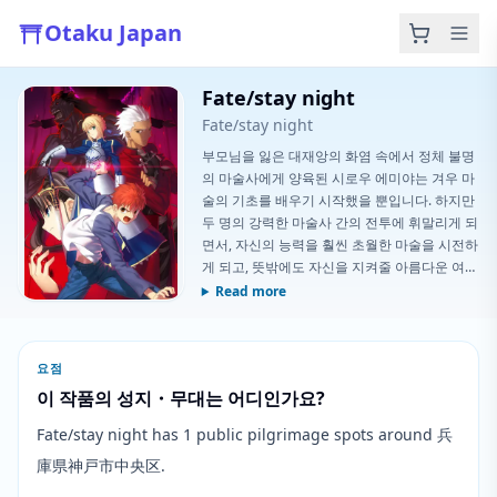
Otaku Japan
Fate/stay night
Fate/stay night
부모님을 잃은 대재앙의 화염 속에서 정체 불명
의 마술사에게 양육된 시로우 에미야는 겨우 마
술의 기초를 배우기 시작했을 뿐입니다. 하지만
두 명의 강력한 마술사 간의 전투에 휘말리게 되
면서, 자신의 능력을 훨씬 초월한 마술을 시전하
게 되고, 뜻밖에도 자신을 지켜줄 아름다운 여전
사를 소환하게 됩니다. 이렇게 해서 시로우는 의
Read more
도하지 않게 성배전쟁이라 불리는 경쟁에 말려
들게 되는데, 이것은 마스터라 불리는 7명의 마
술사들이 자신들의 영령 파트너와 함께
요점
이 작품의 성지・무대는 어디인가요?
Fate/stay night has 1 public pilgrimage spots around 兵
庫県神戸市中央区.