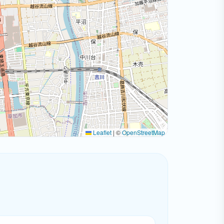
Leaflet
|
©
OpenStreetMap