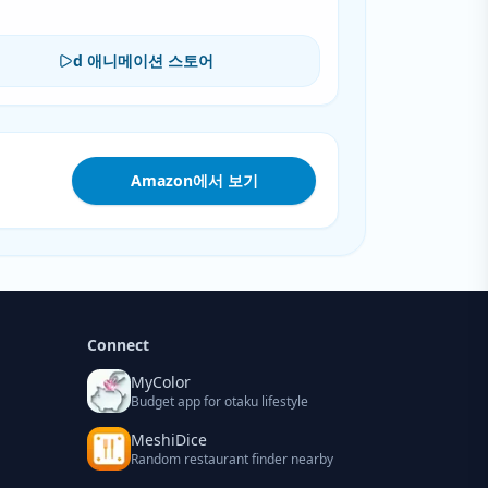
d 애니메이션 스토어
Amazon에서 보기
Connect
MyColor
Budget app for otaku lifestyle
MeshiDice
Random restaurant finder nearby