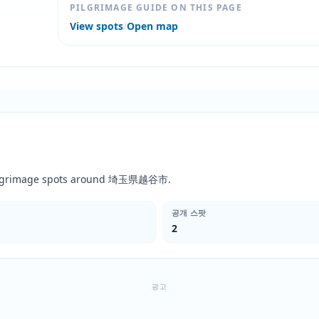
PILGRIMAGE GUIDE ON THIS PAGE
View spots
/
Open map
 pilgrimage spots around 埼玉県越谷市.
공개 스팟
2
광고