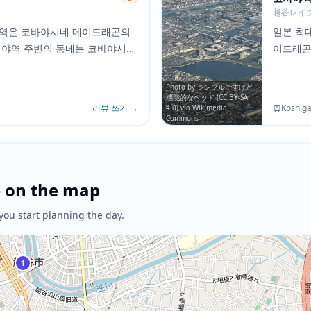
越谷レイ
지역은 코바야시네 메이드래곤의
일본 최
가야역 주변의 동네는 코바야시와
이드래곤
가정적인 일상을 보내는 주택가와
한 호수
쇼핑 모
Photo by シンプルですけど
機能的なベッド (CC BY-SA
리뷰 쓰기
→
Koshiga
4.0) via Wikimedia
Commons
e on the map
you start planning the day.
1