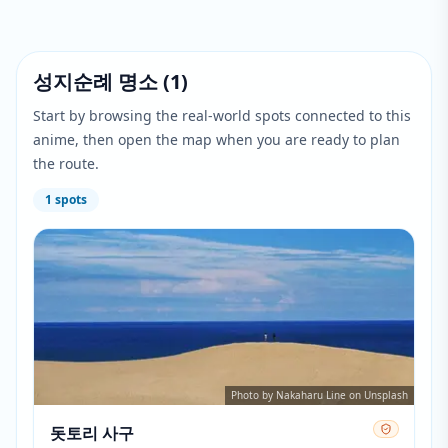
성지순례 명소
(
1
)
Start by browsing the real-world spots connected to this
anime, then open the map when you are ready to plan
the route.
1
spots
Photo by Nakaharu Line on Unsplash
돗토리 사구