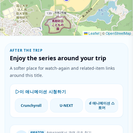
Leaflet
|
©
OpenStreetMap
AFTER THE TRIP
Enjoy the series around your trip
A softer place for watch-again and related-item links
around this title.
이 애니메이션 시청하기
d 애니메이션 스
Crunchyroll
U-NEXT
토어
Amazon에서 관련 굿즈 찾기
AMAZON