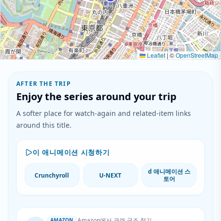
Leaflet
|
©
OpenStreetMap
AFTER THE TRIP
Enjoy the series around your trip
A softer place for watch-again and related-item links
around this title.
이 애니메이션 시청하기
d 애니메이션 스
Crunchyroll
U-NEXT
토어
Amazon에서 관련 굿즈 찾기
AMAZON