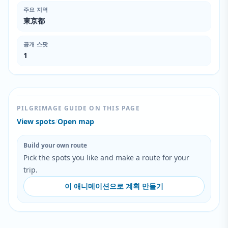
주요 지역
東京都
공개 스팟
1
PILGRIMAGE GUIDE ON THIS PAGE
View spots
/
Open map
Build your own route
Pick the spots you like and make a route for your
trip.
이 애니메이션으로 계획 만들기