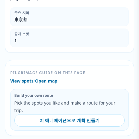
주요 지역
東京都
공개 스팟
1
PILGRIMAGE GUIDE ON THIS PAGE
View spots
/
Open map
Build your own route
Pick the spots you like and make a route for your
trip.
이 애니메이션으로 계획 만들기