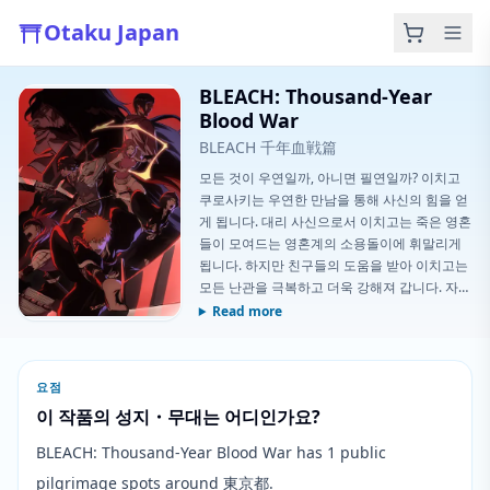
Otaku Japan
BLEACH: Thousand-Year
Blood War
BLEACH 千年血戦篇
모든 것이 우연일까, 아니면 필연일까? 이치고
쿠로사키는 우연한 만남을 통해 사신의 힘을 얻
게 됩니다. 대리 사신으로서 이치고는 죽은 영혼
들이 모여드는 영혼계의 소용돌이에 휘말리게
됩니다. 하지만 친구들의 도움을 받아 이치고는
모든 난관을 극복하고 더욱 강해져 갑니다. 자신
의 고향 카라쿠라에 새로운 사신들과 새로운 적
Read more
이 나타나자, 이치고는 잔파쿠토를 손에 들고 다
시 전장으로 뛰어들어 필요한 이들을 돕습니다.
요점
이 작품의 성지・무대는 어디인가요?
BLEACH: Thousand-Year Blood War has 1 public
pilgrimage spots around 東京都.