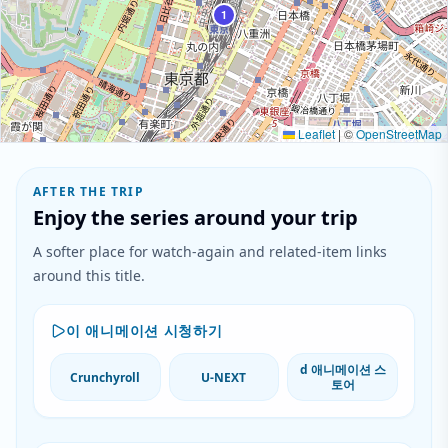
1
Leaflet
|
©
OpenStreetMap
AFTER THE TRIP
Enjoy the series around your trip
A softer place for watch-again and related-item links
around this title.
이 애니메이션 시청하기
d 애니메이션 스
Crunchyroll
U-NEXT
토어