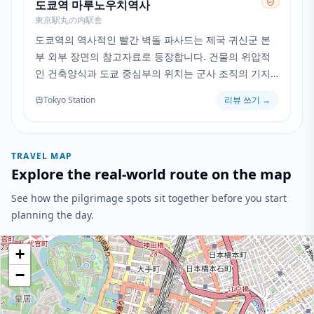
도쿄역 마루노우치역사
東京駅丸の内駅舎
도쿄역의 역사적인 빨간 벽돌 파사드는 제국 귀신군 본
부 외부 장면의 참고자료로 등장합니다. 건물의 위압적
인 건축양식과 도쿄 중심부의 위치는 군사 조직의 기지
와 완벽하게 일치합니다.
Tokyo Station
리뷰 쓰기
→
TRAVEL MAP
Explore the real-world route on the map
See how the pilgrimage spots sit together before you start
planning the day.
+
−