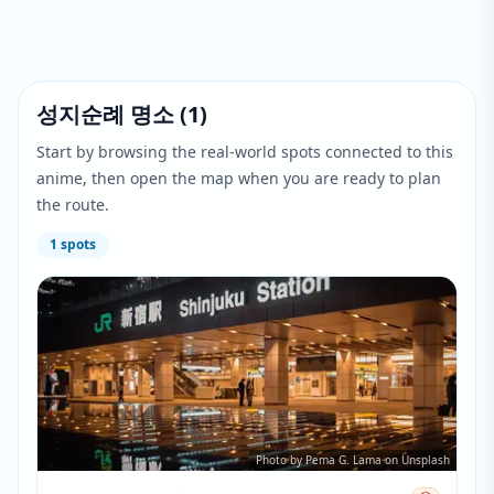
성지순례 명소
(
1
)
Start by browsing the real-world spots connected to this
anime, then open the map when you are ready to plan
the route.
1
spots
Photo by Pema G. Lama on Unsplash