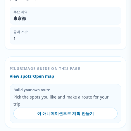
주요 지역
東京都
공개 스팟
1
PILGRIMAGE GUIDE ON THIS PAGE
View spots
/
Open map
Build your own route
Pick the spots you like and make a route for your
trip.
이 애니메이션으로 계획 만들기