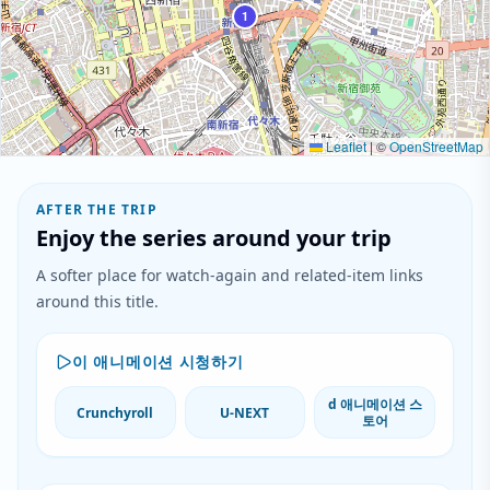
1
Leaflet
|
©
OpenStreetMap
AFTER THE TRIP
Enjoy the series around your trip
A softer place for watch-again and related-item links
around this title.
이 애니메이션 시청하기
d 애니메이션 스
Crunchyroll
U-NEXT
토어