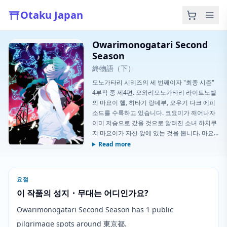
Otaku Japan
Owarimonogatari Second
Season
終物語（下）
모노가타리 시리즈의 세 번째이자 "최종 시즌"
4부작 중 제4편. 오와리모노가타리 라이트노벨
의 마요이 헬, 히타기 랑데부, 오우기 다크 에피
소드를 수록하고 있습니다. 코요미가 깨어나자
이미 저승으로 갔을 것으로 알려진 소녀 하치쿠
지 마요이가 자신 앞에 있는 것을 봅니다. 마요
이는 코요미에게 현재 자신들이 지옥의 최하층
Read more
인 무간지옥에 있다고 말합니다. 코요미가 마요
이에게 자신의 죽음의 정확한 시간과 어느 지옥
에 떨어질지를 어떻게 알았는지 의심할 때, 마요
요점
이는 자신이 그를 맞이하기 위해 거기 있었다고
이 작품의 성지・무대는 어디인가요?
말하는데...
Owarimonogatari Second Season has 1 public
pilgrimage spots around 東京都.