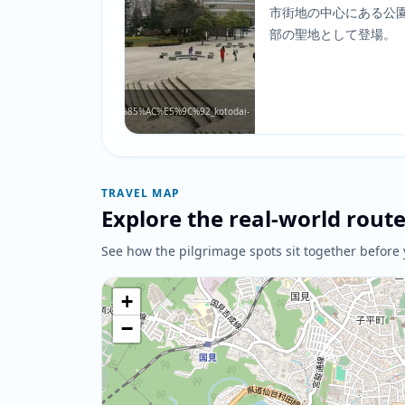
市街地の中心にある公
部の聖地として登場。
%BE%E5%BD%93%E5%8F%B0%E5%85%AC%E5%9C%92_kotodai-
TRAVEL MAP
Explore the real-world rout
See how the pilgrimage spots sit together before 
+
−