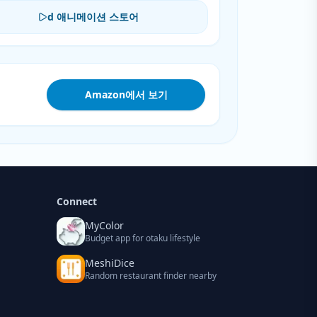
d 애니메이션 스토어
Amazon에서 보기
Connect
MyColor
Budget app for otaku lifestyle
MeshiDice
Random restaurant finder nearby