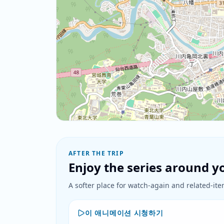
AFTER THE TRIP
Enjoy the series around yo
A softer place for watch-again and related-item
이 애니메이션 시청하기