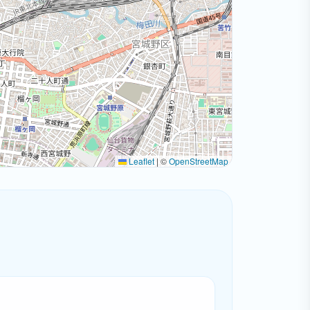
Leaflet
|
©
OpenStreetMap