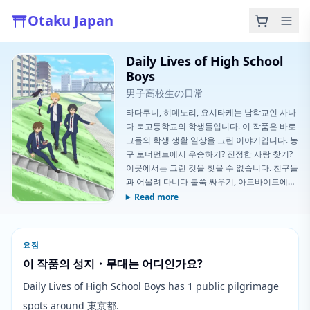
Otaku Japan
Daily Lives of High School
Boys
男子高校生の日常
타다쿠니, 히데노리, 요시타케는 남학교인 사나
다 북고등학교의 학생들입니다. 이 작품은 바로
그들의 학생 생활 일상을 그린 이야기입니다. 농
구 토너먼트에서 우승하기? 진정한 사랑 찾기?
이곳에서는 그런 것을 찾을 수 없습니다. 친구들
과 어울려 다니다 불쑥 싸우기, 아르바이트에서
그 괴상한 동료를 만나기, 바람 부는 오후에 상
Read more
상력을 펼치기 등등—우리 모두가 경험한 평범
하지만 사실적인 일상이 이 작품에 담겨 있습니
다.
요점
이 작품의 성지・무대는 어디인가요?
Daily Lives of High School Boys has 1 public pilgrimage
spots around 東京都.