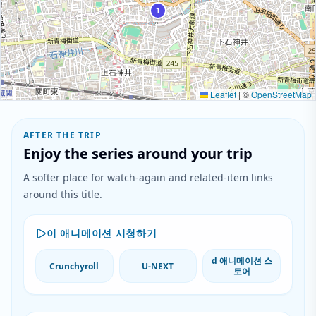
1
Leaflet
|
©
OpenStreetMap
AFTER THE TRIP
Enjoy the series around your trip
A softer place for watch-again and related-item links
around this title.
이 애니메이션 시청하기
d 애니메이션 스
Crunchyroll
U-NEXT
토어