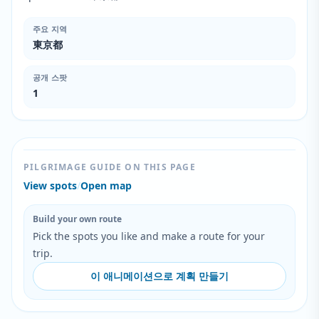
주요 지역
東京都
공개 스팟
1
PILGRIMAGE GUIDE ON THIS PAGE
View spots
/
Open map
Build your own route
Pick the spots you like and make a route for your
trip.
이 애니메이션으로 계획 만들기