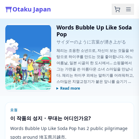
Otaku Japan
Words Bubble Up Like Soda
Pop
サイダーのように言葉が湧き上がる
체리는 조용한 소년으로, 자신이 보는 것들을 바
탕으로 하이쿠를 만드는 것을 좋아합니다. 어느
여름날, 일본 시골의 한 도시에서... 쇼핑몰에서
그는 가면을 쓴 아름다운 소녀 스마일을 만납니
다. 체리는 하이쿠 외에는 말하기를 어려워하고,
스마일은 치열교정기가 붙은 앞니를 숨기기 위
해 가면을 씁니다. 남풍이 불어오면서 둘은 점점
Read more
가까워집니다. 어느 날, 둘은 노쇠해가고 있는
하이쿠의 대가 후지야마 노인으로부터 그가 어
떤 것을 찾고 있다는 것을 알게 되는데...
요점
이 작품의 성지・무대는 어디인가요?
Words Bubble Up Like Soda Pop has 2 public pilgrimage
spots around 埼玉県川越市.