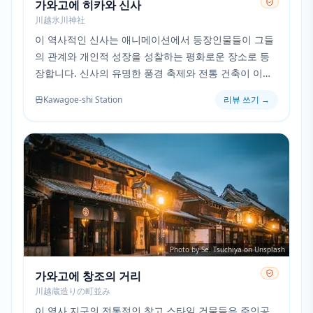
가와고에 히카와 신사
川越氷川神社
이 역사적인 신사는 애니메이션에서 등장인물들이 그들
의 관계와 개인적 성장을 성찰하는 평화로운 장소로 등
장합니다. 신사의 유명한 풍경 축제와 전통 건축이 이야
기의 여러 사색적인 순간들에 고요한 배경을 제공합니
Kawagoe-shi Station
리뷰 쓰기
→
다.
Photo by Se. Tsuchiya on Unsplash
가와고에 창조의 거리
川越蔵造りの町並み
이 역사 지구의 전통적인 창고 스타일 건물들은 주인공