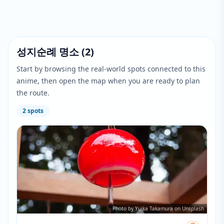
성지순례 명소
(
2
)
Start by browsing the real-world spots connected to this
anime, then open the map when you are ready to plan
the route.
2
spots
Photo by Yuika Takamura on Unsplash