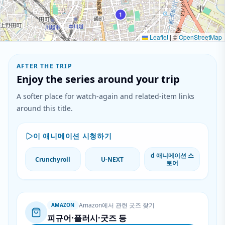
1
Leaflet
|
©
OpenStreetMap
AFTER THE TRIP
Enjoy the series around your trip
A softer place for watch-again and related-item links
around this title.
이 애니메이션 시청하기
d 애니메이션 스
Crunchyroll
U-NEXT
토어
Amazon에서 관련 굿즈 찾기
AMAZON
피규어·플러시·굿즈 등