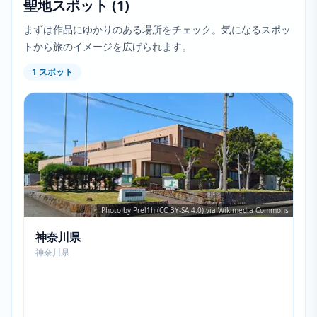
聖地スポット
(
1
)
まずは作品にゆかりのある場所をチェック。気になるスポッ
トから旅のイメージを広げられます。
1
スポット
Photo by Prel1h (CC BY-SA 4.0) via Wikimedia Commons
神奈川県
神奈川県