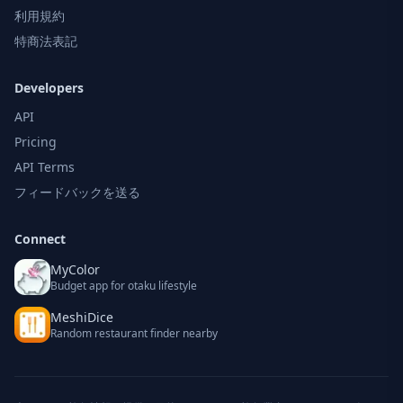
利用規約
特商法表記
Developers
API
Pricing
API Terms
フィードバックを送る
Connect
MyColor
Budget app for otaku lifestyle
MeshiDice
Random restaurant finder nearby