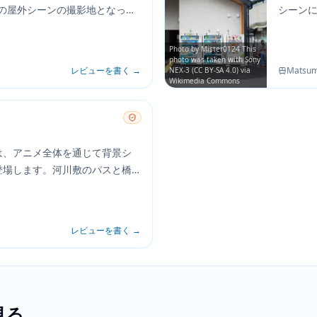
複数の屋外シーンの撮影地となって
シーン
満ちた雰囲気と木々に囲まれた
ある雰
の思索の時間と集団での集まり
い世界
Photo by Mister0124 This
提供しています。
photo was taken with Sony
レビューを書く
→
Matsum
NEX-3 (CC BY-SA 4.0) via
Wikimedia Commons
は、アニメ全体を通じて背景シ
登場します。河川敷のパスと橋
が変わりゆく関係について重要
的な瞬間を過ごしたりする風情
しています。
レビューを書く
→
見る