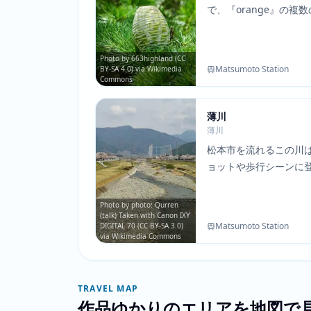
で、『orange』の
います。公園の静寂に
小道は、登場人物たち
の場面に最適な舞台を
Photo by 663highland (CC
Matsumoto Station
BY-SA 4.0) via Wikimedia
Commons
薄川
薄川
松本市を流れるこの川
ョットや歩行シーンに
は、キャラクターたち
な会話をしたり、内省
Photo by photo: Qurren
ある散策ルートを提供
(talk) Taken with Canon IXY
Matsumoto Station
DIGITAL 70 (CC BY-SA 3.0)
via Wikimedia Commons
TRAVEL MAP
作品ゆかりのエリアを地図で