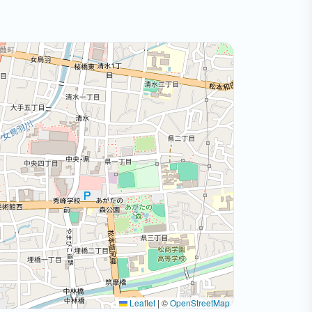
Leaflet
|
©
OpenStreetMap