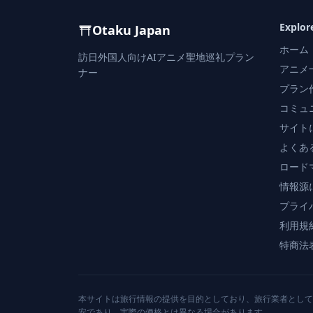
Explor
Otaku Japan
ホーム
訪日外国人向けAIアニメ聖地巡礼プラン
アニメ
ナー
プラン
コミュ
サイト
よくあ
ロード
情報源
プライ
利用規
特商法
本サイトは旅行情報の提供を目的としており、旅行業者として
安であり、実際の価格とは異なる場合があります。