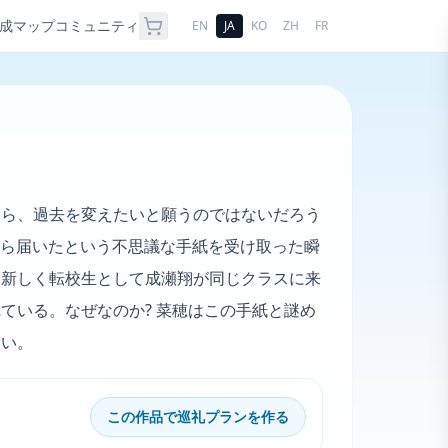
成
マップ
コミュニティ
EN
JA
KO
ZH
FR
なら、過去を変えたいと願うのではないだろう
来から届いたという不思議な手紙を受け取った瞬
、新しく転校生として成瀬翔が同じクラスに来
ている。なぜなのか? 菜穂はこの手紙と謎め
ない。
この作品で巡礼プランを作る