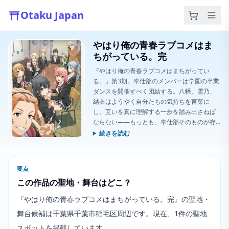
Otaku Japan
やはり俺の青春ラブコメはま
ちがっている。完
『やはり俺の青春ラブコメはまちがってい
る。』第3期。奉仕部のメンバーは学園の卒業
ダンスを開催すべく団結する。八幡、雪乃、
結衣はようやく自分たちの気持ちを言葉に
し、互いを真に理解する一歩を踏み出さねば
ならない――もっとも、奉仕部そのものが存
続できればの話だが!
続きを読む
要点
この作品の聖地・舞台はどこ？
『やはり俺の青春ラブコメはまちがっている。完』の聖地・
舞台候補は千葉県千葉市稲毛区周辺です。現在、1件の聖地
スポットを掲載しています。