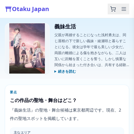
Otaku Japan
義妹生活
父親が再婚することになった浅村勇太は、同
じ屋根の下で新しい義妹・綾瀬咲と暮らすこ
とになる。彼女は学年で最も美しい少女だ。
両親の離婚による傷を抱きながらも、二人は
互いに距離を置くことを誓う。しかし慎重な
関係から始まった付き合いは、共有する経験
を通じて次第に深い絆へと変わっていく。そ
続きを読む
れは憧れなのか、家族としての愛なのか、そ
れとも別の何かなのか。
要点
この作品の聖地・舞台はどこ？
『義妹生活』の聖地・舞台候補は東京都周辺です。現在、2
件の聖地スポットを掲載しています。
主なエリア