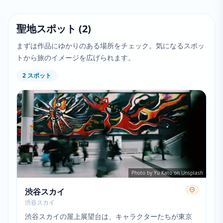
聖地スポット
(
2
)
まずは作品にゆかりのある場所をチェック。気になるスポッ
トから旅のイメージを広げられます。
2
スポット
Photo by Yu Kato on Unsplash
渋谷スカイ
渋谷スカイ
渋谷スカイの屋上展望台は、キャラクターたちが東京