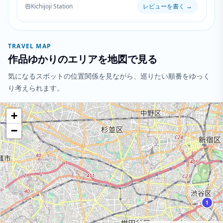
Kichijoji Station
レビューを書く
→
TRAVEL MAP
作品ゆかりのエリアを地図で見る
気になるスポットの位置関係を見ながら、巡りたい順番をゆっく
り考えられます。
+
−
2
1