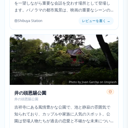
を一望しながら重要な会話を交わす場所として登場し
ます。パノラマの都市風景は、映画の重要なシーンの
感情的な重みを強調する劇的な背景を提供していま
Shibuya Station
レビューを書く
→
す。
Photo by Jivan Garcha on Unsplash
井の頭恩賜公園
井の頭恩賜公園
吉祥寺にある風情豊かな公園で、池と静寂の雰囲気で
知られており、カップルや家族に人気のスポット。公
園は登場人物たちが過去の恋愛と不確かな未来につい
て思索する瞑想的な空間として機能しています。