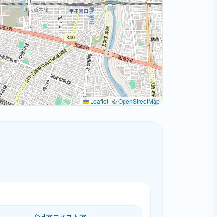
Leaflet
|
©
OpenStreetMap
dアニメストア