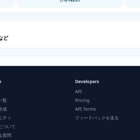
など
e
Developers
API
一覧
Pricing
作成
API Terms
ニティ
フィードバックを送る
について
る質問