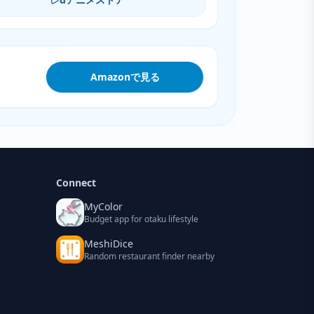
Amazonで見る
Connect
MyColor
Budget app for otaku lifestyle
MeshiDice
Random restaurant finder nearby